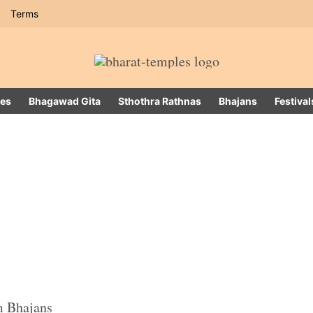
Terms
es
Bhagawad Gita
Sthothra Rathnas
Bhajans
Festival