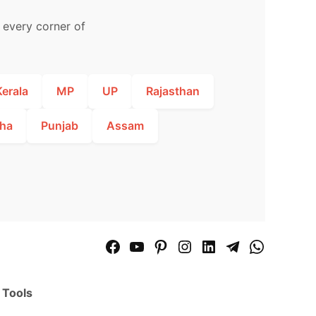
m every corner of
Kerala
MP
UP
Rajasthan
ha
Punjab
Assam
Facebook
YouTube
Pinterest
Instagram
LinkedIn
Telegram
WhatsApp
Page
Channel
Tools