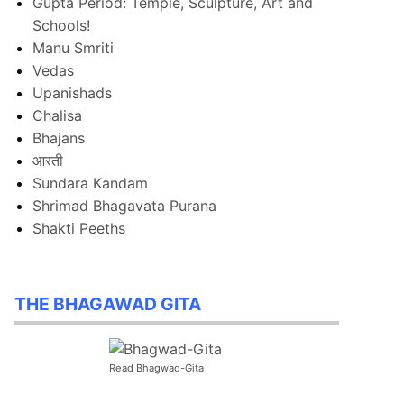
Gupta Period: Temple, Sculpture, Art and
Schools!
Manu Smriti
Vedas
Upanishads
Chalisa
Bhajans
आरती
Sundara Kandam
Shrimad Bhagavata Purana
Shakti Peeths
THE BHAGAWAD GITA
Read Bhagwad-Gita