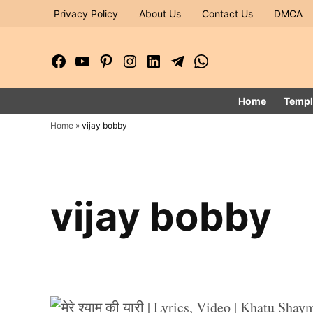
Skip
Privacy Policy
About Us
Contact Us
DMCA
to
content
Facebook
YouTube
Pinterest
Instagram
LinkedIn
Telegram
WhatsApp
Page
Channel
Home
Templ
Home
»
vijay bobby
vijay bobby