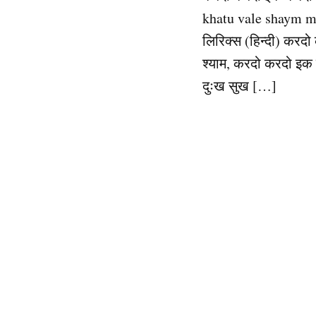
khatu vale shaym m
लिरिक्स (हिन्दी) करदो 
श्याम, करदो करदो इक क
दुःख सुख […]