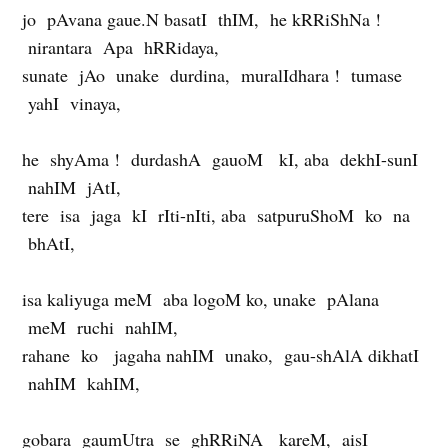
jo pAvana gaue.N basatI thIM, he kRRiShNa !
nirantara Apa hRRidaya,
sunate jAo unake durdina, muralIdhara ! tumase
yahI vinaya,
he shyAma ! durdashA gauoM kI, aba dekhI-sunI
nahIM jAtI,
tere isa jaga kI rIti-nIti, aba satpuruShoM ko na
bhAtI,
isa kaliyuga meM aba logoM ko, unake pAlana
meM ruchi nahIM,
rahane ko jagaha nahIM unako, gau-shAlA dikhatI
nahIM kahIM,
gobara gaumUtra se ghRRiNA kareM, aisI