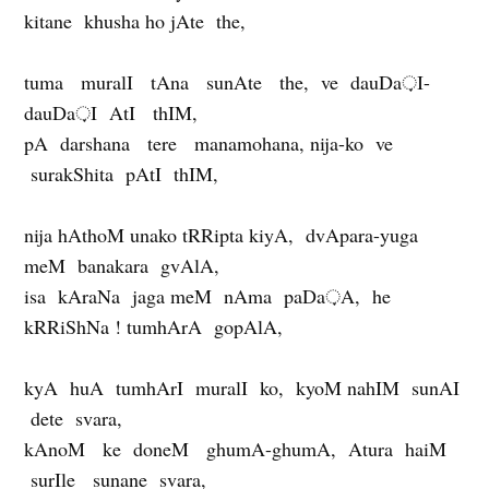
kitane khusha ho jAte the,
tuma muralI tAna sunAte the, ve dauDa़I-
dauDa़I AtI thIM,
pA darshana tere manamohana, nija-ko ve
surakShita pAtI thIM,
nija hAthoM unako tRRipta kiyA, dvApara-yuga
meM banakara gvAlA,
isa kAraNa jaga meM nAma paDa़A, he
kRRiShNa ! tumhArA gopAlA,
kyA huA tumhArI muralI ko, kyoM nahIM sunAI
dete svara,
kAnoM ke doneM ghumA-ghumA, Atura haiM
surIle sunane svara,