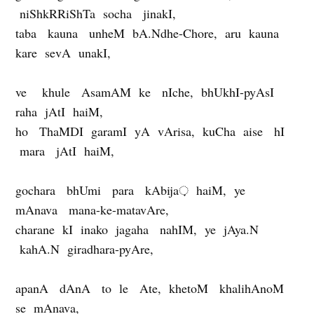
niShkRRiShTa socha jinakI,
taba kauna unheM bA.Ndhe-Chore, aru kauna
kare sevA unakI,
ve khule AsamAM ke nIche, bhUkhI-pyAsI
raha jAtI haiM,
ho ThaMDI garamI yA vArisa, kuCha aise hI
mara jAtI haiM,
gochara bhUmi para kAbija़ haiM, ye
mAnava mana-ke-matavAre,
charane kI inako jagaha nahIM, ye jAya.N
kahA.N giradhara-pyAre,
apanA dAnA to le Ate, khetoM khalihAnoM
se mAnava,