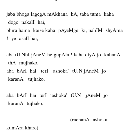
jaba bhoga lagegA mAkhana kA, taba tuma kaha
doge nakalI hai,
phira hama kaise kaha pAyeMge ki, nahIM shyAma
! ye asalI hai,
aba tU.NhI jAneM he gupAla ! kaha diyA jo kahanA
thA mujhako,
aba bArI hai terI ‘ashoka’ tU.N jAneM jo
karanA tujhako,
aba bArI hai terI ‘ashoka’ tU.N jAneM jo
karanA tujhako,
(rachanA- ashoka
kumAra khare)