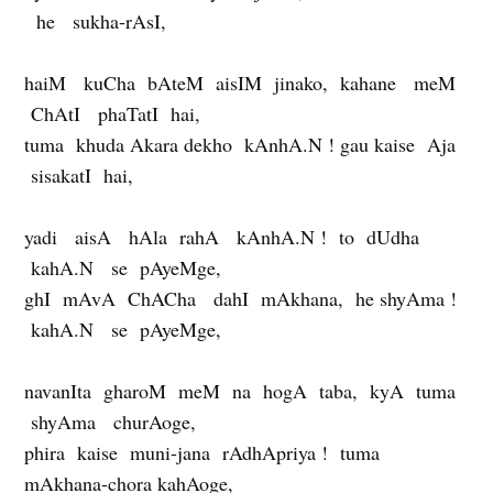
he sukha-rAsI,
haiM kuCha bAteM aisIM jinako, kahane meM
ChAtI phaTatI hai,
tuma khuda Akara dekho kAnhA.N ! gau kaise Aja
sisakatI hai,
yadi aisA hAla rahA kAnhA.N ! to dUdha
kahA.N se pAyeMge,
ghI mAvA ChACha dahI mAkhana, he shyAma !
kahA.N se pAyeMge,
navanIta gharoM meM na hogA taba, kyA tuma
shyAma churAoge,
phira kaise muni-jana rAdhApriya ! tuma
mAkhana-chora kahAoge,