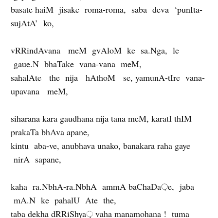
basate haiM jisake roma-roma, saba deva ‘punIta-
sujAtA’ ko,
vRRindAvana meM gvAloM ke sa.Nga, le
gaue.N bhaTake vana-vana meM,
sahalAte the nija hAthoM se, yamunA-tIre vana-
upavana meM,
siharana kara gaudhana nija tana meM, karatI thIM
prakaTa bhAva apane,
kintu aba-ve, anubhava unako, banakara raha gaye
nirA sapane,
kaha ra.NbhA-ra.NbhA ammA baChaDa़e, jaba
mA.N ke pahalU Ate the,
taba dekha dRRiShya़ vaha manamohana ! tuma