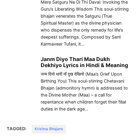
Mere Satguru Ne Di Thi Davai: Invoking the
Guru’s Liberating Wisdom This soul-stirring
bhajan venerates the Satguru (True
Spiritual Master) as the divine physician
who dispenses the only remedy for life’s
deepest sufferings. Composed by Sant
Karmaveer Tufani, it…
Janm Diyo Thari Maa Dukh
Dekhiyo Lyrics in Hindi & Meaning
जन्म दियो थारी माँ दुख देखियो (Maa’s Grief Upon
Birthing You) This soul-stirring Chetavani
Bhajan (admonitory hymn) is addressed to
the Divine Mother (Maa) – a call for
repentance when children forget their filial
duties in the dark age…
TAGGED:
Krishna Bhajans