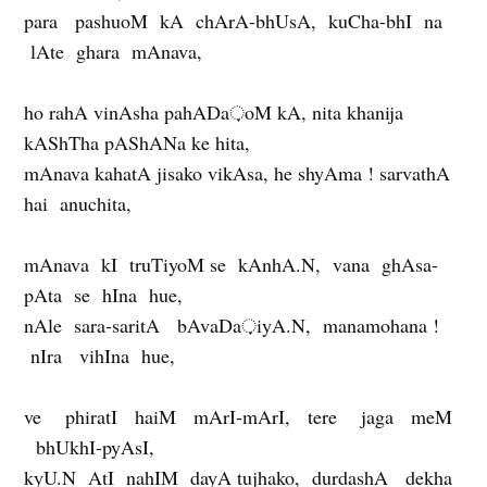
para pashuoM kA chArA-bhUsA, kuCha-bhI na
lAte ghara mAnava,
ho rahA vinAsha pahADa़oM kA, nita khanija
kAShTha pAShANa ke hita,
mAnava kahatA jisako vikAsa, he shyAma ! sarvathA
hai anuchita,
mAnava kI truTiyoM se kAnhA.N, vana ghAsa-
pAta se hIna hue,
nAle sara-saritA bAvaDa़iyA.N, manamohana !
nIra vihIna hue,
ve phiratI haiM mArI-mArI, tere jaga meM
bhUkhI-pyAsI,
kyU.N AtI nahIM dayA tujhako, durdashA dekha