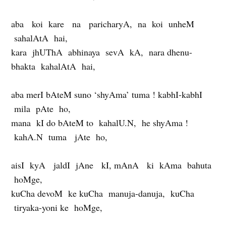
aba koi kare na paricharyA, na koi unheM
sahalAtA hai,
kara jhUThA abhinaya sevA kA, nara dhenu-
bhakta kahalAtA hai,
aba merI bAteM suno ‘shyAma’ tuma ! kabhI-kabhI
mila pAte ho,
mana kI do bAteM to kahalU.N, he shyAma !
kahA.N tuma jAte ho,
aisI kyA jaldI jAne kI, mAnA ki kAma bahuta
hoMge,
kuCha devoM ke kuCha manuja-danuja, kuCha
tiryaka-yoni ke hoMge,