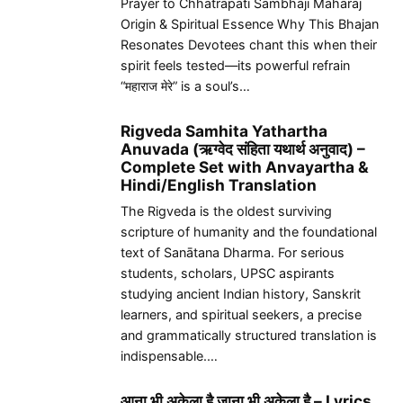
Prayer to Chhatrapati Sambhaji Maharaj
Origin & Spiritual Essence Why This Bhajan
Resonates Devotees chant this when their
spirit feels tested—its powerful refrain
“महाराज मेरे” is a soul’s…
Rigveda Samhita Yathartha
Anuvada (ऋग्वेद संहिता यथार्थ अनुवाद) –
Complete Set with Anvayartha &
Hindi/English Translation
The Rigveda is the oldest surviving
scripture of humanity and the foundational
text of Sanātana Dharma. For serious
students, scholars, UPSC aspirants
studying ancient Indian history, Sanskrit
learners, and spiritual seekers, a precise
and grammatically structured translation is
indispensable.…
आना भी अकेला है जाना भी अकेला है – Lyrics