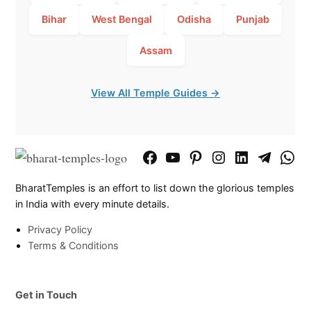
Bihar
West Bengal
Odisha
Punjab
Assam
View All Temple Guides →
Facebook
YouTube
Pinterest
Instagram
LinkedIn
Telegram
What
Page
Chann
BharatTemples is an effort to list down the glorious temples
in India with every minute details.
Privacy Policy
Terms & Conditions
Get in Touch