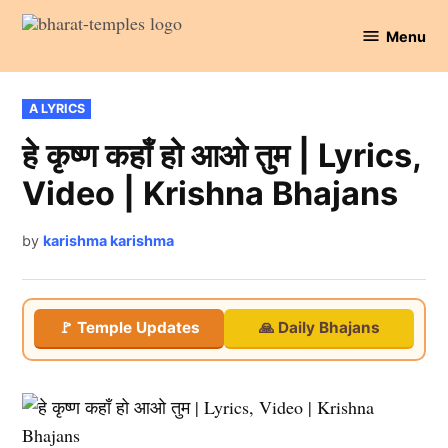
Skip
Menu
to
Bharat
content
Temples
POSTED
A LYRICS
IN
हे कृष्ण कहाँ हो आओ तुम | Lyrics,
Video | Krishna Bhajans
by
karishma karishma
🚩 Temple Updates
🙏 Daily Bhajans