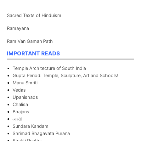
Sacred Texts of Hinduism
Ramayana
Ram Van Gaman Path
IMPORTANT READS
Temple Architecture of South India
Gupta Period: Temple, Sculpture, Art and Schools!
Manu Smriti
Vedas
Upanishads
Chalisa
Bhajans
आरती
Sundara Kandam
Shrimad Bhagavata Purana
Shakti Peeths