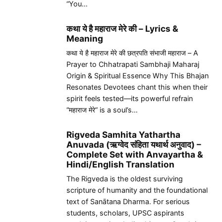
“You…
कथा ये है महाराज मेरे की – Lyrics &
Meaning
कथा ये है महाराज मेरे की छत्रपति संभाजी महाराज – A
Prayer to Chhatrapati Sambhaji Maharaj
Origin & Spiritual Essence Why This Bhajan
Resonates Devotees chant this when their
spirit feels tested—its powerful refrain
“महाराज मेरे” is a soul’s…
Rigveda Samhita Yathartha
Anuvada (ऋग्वेद संहिता यथार्थ अनुवाद) –
Complete Set with Anvayartha &
Hindi/English Translation
The Rigveda is the oldest surviving
scripture of humanity and the foundational
text of Sanātana Dharma. For serious
students, scholars, UPSC aspirants