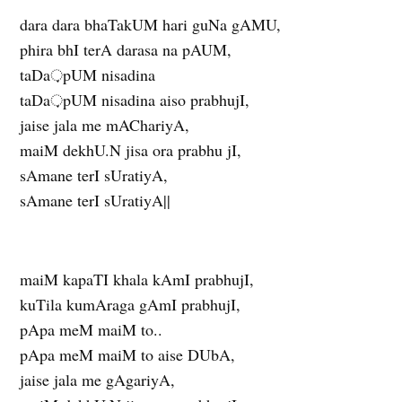
dara dara bhaTakUM hari guNa gAMU,
phira bhI terA darasa na pAUM,
taDa़pUM nisadina
taDa़pUM nisadina aiso prabhujI,
jaise jala me mAChariyA,
maiM dekhU.N jisa ora prabhu jI,
sAmane terI sUratiyA,
sAmane terI sUratiyA||
maiM kapaTI khala kAmI prabhujI,
kuTila kumAraga gAmI prabhujI,
pApa meM maiM to..
pApa meM maiM to aise DUbA,
jaise jala me gAgariyA,