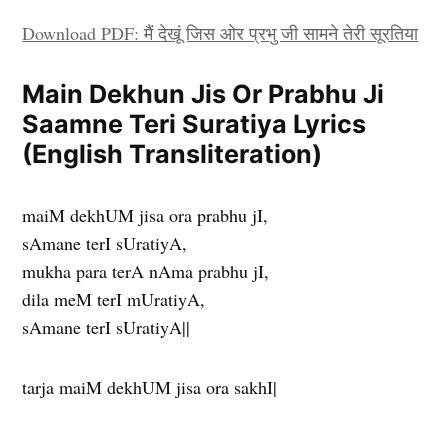
Download PDF: मैं देखूं जिस ओर प्रभु जी सामने तेरी सूरतिया
Main Dekhun Jis Or Prabhu Ji
Saamne Teri Suratiya Lyrics
(English Transliteration)
maiM dekhUM jisa ora prabhu jI,
sAmane terI sUratiyA,
mukha para terA nAma prabhu jI,
dila meM terI mUratiyA,
sAmane terI sUratiyA||
tarja maiM dekhUM jisa ora sakhI|