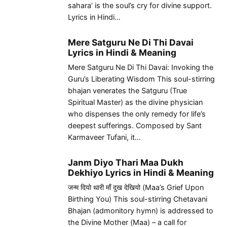
sahara’ is the soul’s cry for divine support.
Lyrics in Hindi…
Mere Satguru Ne Di Thi Davai
Lyrics in Hindi & Meaning
Mere Satguru Ne Di Thi Davai: Invoking the
Guru’s Liberating Wisdom This soul-stirring
bhajan venerates the Satguru (True
Spiritual Master) as the divine physician
who dispenses the only remedy for life’s
deepest sufferings. Composed by Sant
Karmaveer Tufani, it…
Janm Diyo Thari Maa Dukh
Dekhiyo Lyrics in Hindi & Meaning
जन्म दियो थारी माँ दुख देखियो (Maa’s Grief Upon
Birthing You) This soul-stirring Chetavani
Bhajan (admonitory hymn) is addressed to
the Divine Mother (Maa) – a call for