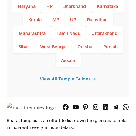
Haryana
HP
Jharkhand
Karnataka
Kerala
MP
UP
Rajasthan
Maharashtra
Tamil Nadu
Uttarakhand
Bihar
West Bengal
Odisha
Punjab
Assam
View All Temple Guides →
Facebook
YouTube
Pinterest
Instagram
LinkedIn
Telegram
What
Page
Chann
BharatTemples is an effort to list down the glorious temples
in India with every minute details.