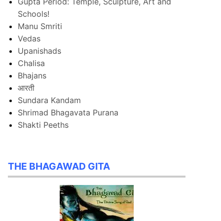
Gupta Period: Temple, Sculpture, Art and
Schools!
Manu Smriti
Vedas
Upanishads
Chalisa
Bhajans
आरती
Sundara Kandam
Shrimad Bhagavata Purana
Shakti Peeths
THE BHAGAWAD GITA