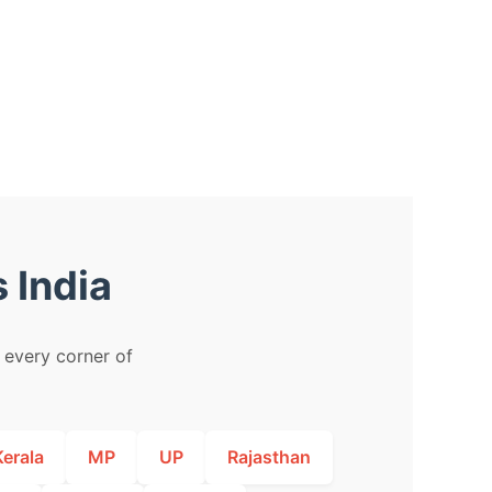
 India
m every corner of
Kerala
MP
UP
Rajasthan