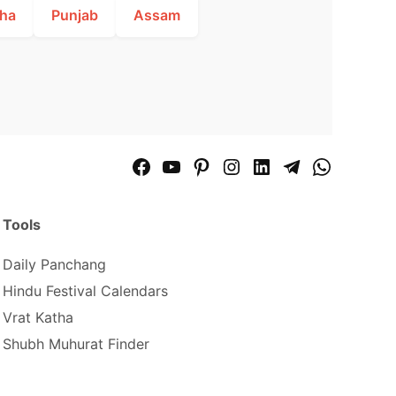
ha
Punjab
Assam
Facebook
YouTube
Pinterest
Instagram
LinkedIn
Telegram
WhatsApp
Page
Channel
Tools
Daily Panchang
Hindu Festival Calendars
Vrat Katha
Shubh Muhurat Finder