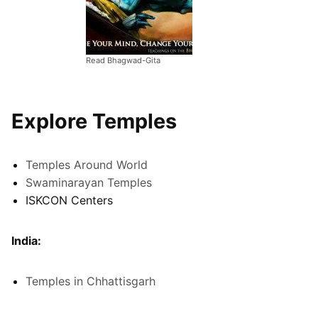
Read Bhagwad-Gita
Explore Temples
Temples Around World
Swaminarayan Temples
ISKCON Centers
India:
Temples in Chhattisgarh