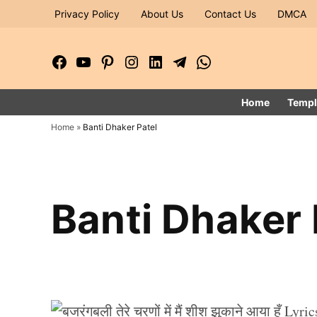
Skip
Privacy Policy
About Us
Contact Us
DMCA
to
content
Facebook
YouTube
Pinterest
Instagram
LinkedIn
Telegram
WhatsApp
Page
Channel
Home
Templ
Home
»
Banti Dhaker Patel
Banti Dhaker 