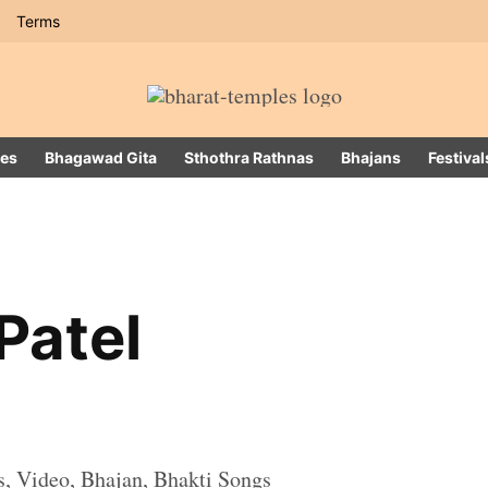
Terms
es
Bhagawad Gita
Sthothra Rathnas
Bhajans
Festival
Patel