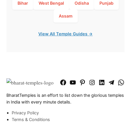
Bihar
West Bengal
Odisha
Punjab
Assam
View All Temple Guides →
Facebook
YouTube
Pinterest
Instagram
LinkedIn
Telegram
What
Page
Chann
BharatTemples is an effort to list down the glorious temples
in India with every minute details.
Privacy Policy
Terms & Conditions