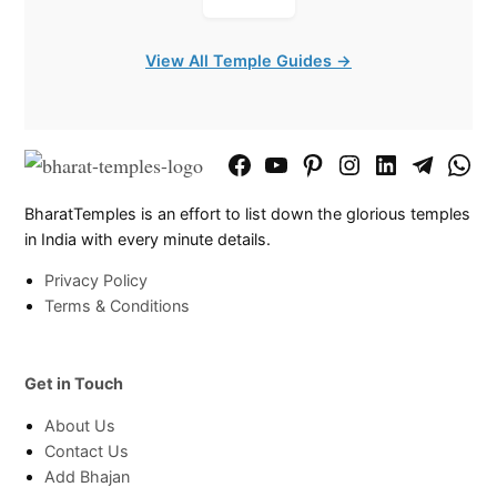
View All Temple Guides →
Facebook
YouTube
Pinterest
Instagram
LinkedIn
Telegram
What
Page
Chann
BharatTemples is an effort to list down the glorious temples
in India with every minute details.
Privacy Policy
Terms & Conditions
Get in Touch
About Us
Contact Us
Add Bhajan