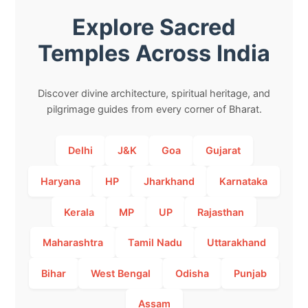
Explore Sacred
Temples Across India
Discover divine architecture, spiritual heritage, and
pilgrimage guides from every corner of Bharat.
Delhi
J&K
Goa
Gujarat
Haryana
HP
Jharkhand
Karnataka
Kerala
MP
UP
Rajasthan
Maharashtra
Tamil Nadu
Uttarakhand
Bihar
West Bengal
Odisha
Punjab
Assam