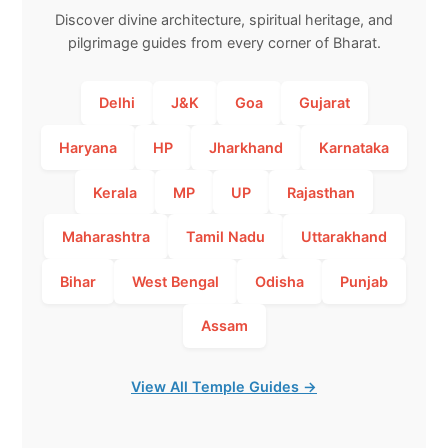
Discover divine architecture, spiritual heritage, and
pilgrimage guides from every corner of Bharat.
Delhi
J&K
Goa
Gujarat
Haryana
HP
Jharkhand
Karnataka
Kerala
MP
UP
Rajasthan
Maharashtra
Tamil Nadu
Uttarakhand
Bihar
West Bengal
Odisha
Punjab
Assam
View All Temple Guides →