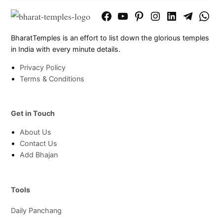
Facebook
YouTube
Pinterest
Instagram
LinkedIn
Telegram
What
Page
Chann
BharatTemples is an effort to list down the glorious temples
in India with every minute details.
Privacy Policy
Terms & Conditions
Get in Touch
About Us
Contact Us
Add Bhajan
Tools
Daily Panchang