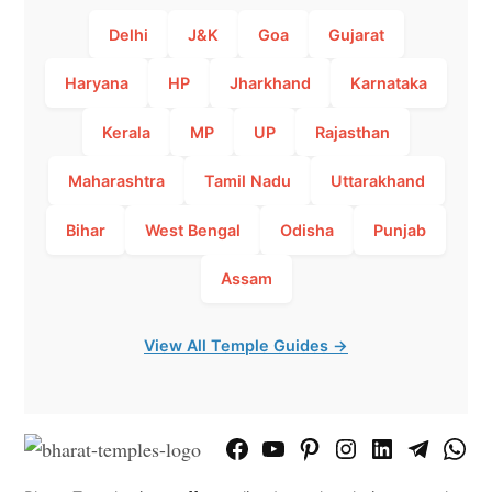
Delhi
J&K
Goa
Gujarat
Haryana
HP
Jharkhand
Karnataka
Kerala
MP
UP
Rajasthan
Maharashtra
Tamil Nadu
Uttarakhand
Bihar
West Bengal
Odisha
Punjab
Assam
View All Temple Guides →
Facebook
YouTube
Pinterest
Instagram
LinkedIn
Telegram
What
Page
Chann