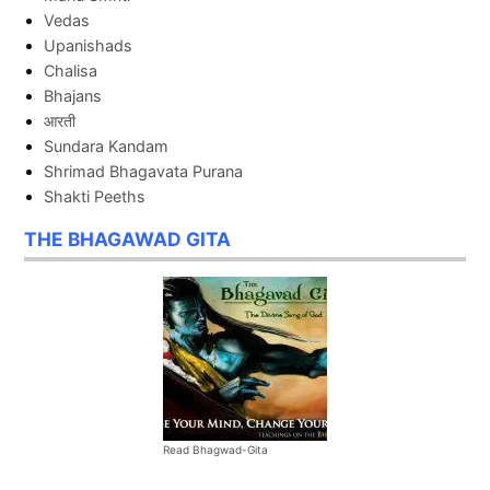
Vedas
Upanishads
Chalisa
Bhajans
आरती
Sundara Kandam
Shrimad Bhagavata Purana
Shakti Peeths
THE BHAGAWAD GITA
Read Bhagwad-Gita