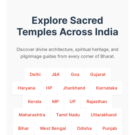
Explore Sacred
Temples Across India
Discover divine architecture, spiritual heritage, and
pilgrimage guides from every corner of Bharat.
Delhi
J&K
Goa
Gujarat
Haryana
HP
Jharkhand
Karnataka
Kerala
MP
UP
Rajasthan
Maharashtra
Tamil Nadu
Uttarakhand
Bihar
West Bengal
Odisha
Punjab