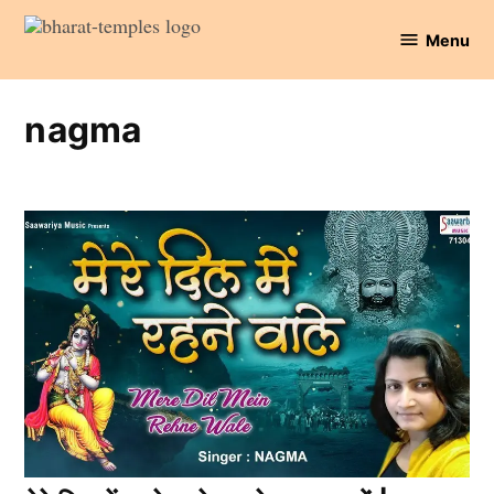
Skip
Menu
to
Bharat
content
Temples
nagma