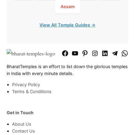
Assam
View All Temple Guides →
Facebook
YouTube
Pinterest
Instagram
LinkedIn
Telegram
What
Page
Chann
BharatTemples is an effort to list down the glorious temples
in India with every minute details.
Privacy Policy
Terms & Conditions
Get in Touch
About Us
Contact Us