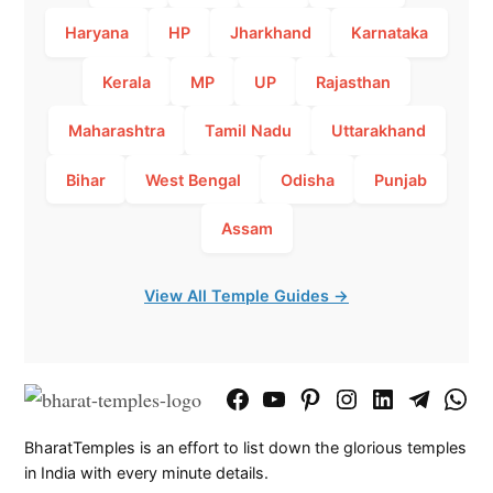
Haryana
HP
Jharkhand
Karnataka
Kerala
MP
UP
Rajasthan
Maharashtra
Tamil Nadu
Uttarakhand
Bihar
West Bengal
Odisha
Punjab
Assam
View All Temple Guides →
Facebook
YouTube
Pinterest
Instagram
LinkedIn
Telegram
What
Page
Chann
BharatTemples is an effort to list down the glorious temples
in India with every minute details.