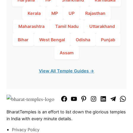
Kerala
MP
UP
Rajasthan
Maharashtra
Tamil Nadu
Uttarakhand
Bihar
West Bengal
Odisha
Punjab
Assam
View All Temple Guides →
Facebook
YouTube
Pinterest
Instagram
LinkedIn
Telegram
What
Page
Chann
BharatTemples is an effort to list down the glorious temples
in India with every minute details.
Privacy Policy