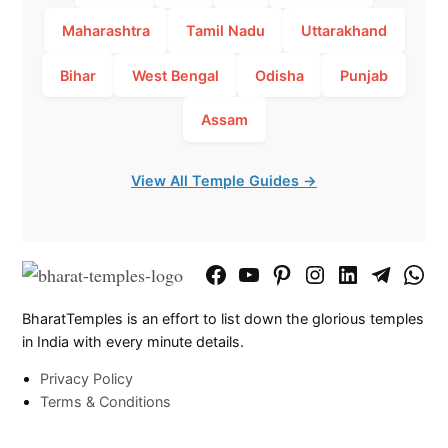
Maharashtra
Tamil Nadu
Uttarakhand
Bihar
West Bengal
Odisha
Punjab
Assam
View All Temple Guides →
Facebook
YouTube
Pinterest
Instagram
LinkedIn
Telegram
What
Page
Chann
BharatTemples is an effort to list down the glorious temples
in India with every minute details.
Privacy Policy
Terms & Conditions