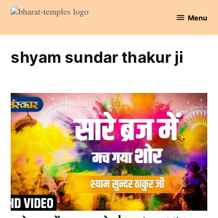
Skip
Menu
to
Bharat
content
Temples
shyam sundar thakur ji