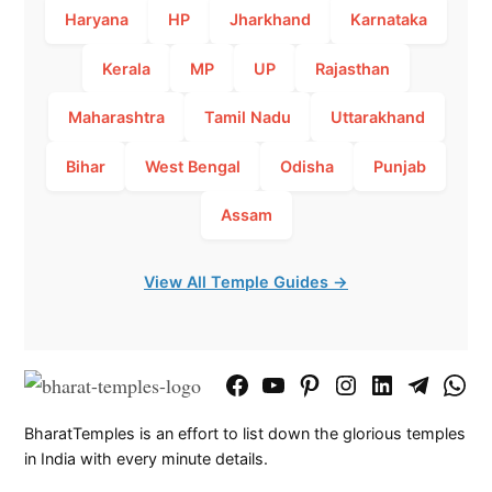
Haryana
HP
Jharkhand
Karnataka
Kerala
MP
UP
Rajasthan
Maharashtra
Tamil Nadu
Uttarakhand
Bihar
West Bengal
Odisha
Punjab
Assam
View All Temple Guides →
Facebook
YouTube
Pinterest
Instagram
LinkedIn
Telegram
What
Page
Chann
BharatTemples is an effort to list down the glorious temples
in India with every minute details.