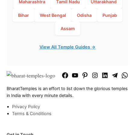
Maharashtra
Tamil Nadu
Uttarakhand
Bihar
West Bengal
Odisha
Punjab
Assam
View All Temple Guides →
Facebook
YouTube
Pinterest
Instagram
LinkedIn
Telegram
What
Page
Chann
BharatTemples is an effort to list down the glorious temples
in India with every minute details.
Privacy Policy
Terms & Conditions
Get in Touch