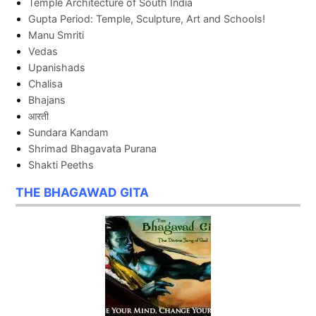
Temple Architecture of South India
Gupta Period: Temple, Sculpture, Art and Schools!
Manu Smriti
Vedas
Upanishads
Chalisa
Bhajans
आरती
Sundara Kandam
Shrimad Bhagavata Purana
Shakti Peeths
THE BHAGAWAD GITA