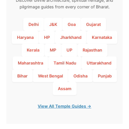
Discover divine architecture, spiritual heritage, and
pilgrimage guides from every corner of Bharat.
Delhi
J&K
Goa
Gujarat
Haryana
HP
Jharkhand
Karnataka
Kerala
MP
UP
Rajasthan
Maharashtra
Tamil Nadu
Uttarakhand
Bihar
West Bengal
Odisha
Punjab
Assam
View All Temple Guides →