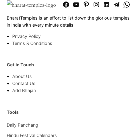
Facebook
YouTube
Pinterest
Instagram
LinkedIn
Telegram
What
Page
Chann
BharatTemples is an effort to list down the glorious temples
in India with every minute details.
Privacy Policy
Terms & Conditions
Get in Touch
About Us
Contact Us
Add Bhajan
Tools
Daily Panchang
Hindu Festival Calendars