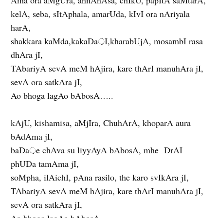
kelA, seba, sItAphala, amarUda, kIvI ora nAriyala
harA,
shakkara kaMda,kakaDa़I,kharabUjA, mosambI rasa
dhAra jI,
TAbariyA sevA meM hAjira, kare thArI manuhAra jI,
sevA ora satkAra jI,
Ao bhoga lagAo bAbosA…..
kAjU, kishamisa, aMjIra, ChuhArA, khoparA aura
bAdAma jI,
baDa़e chAva su liyyAyA bAbosA, mhe DrAI
phUDa tamAma jI,
soMpha, ilAichI, pAna rasilo, the karo svIkAra jI,
TAbariyA sevA meM hAjira, kare thArI manuhAra jI,
sevA ora satkAra jI,
Ao bhoga lagAo bAbosA…..