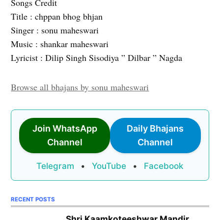
Songs Credit
Title : chppan bhog bhjan
Singer : sonu maheswari
Music : shankar maheswari
Lyricist : Dilip Singh Sisodiya ” Dilbar ” Nagda
Browse all bhajans by sonu maheswari
Join WhatsApp
Daily Bhajans
Channel
Channel
Telegram
•
YouTube
•
Facebook
RECENT POSTS
Shri Kaamkoteeshwar Mandir,