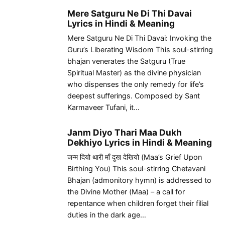
Mere Satguru Ne Di Thi Davai
Lyrics in Hindi & Meaning
Mere Satguru Ne Di Thi Davai: Invoking the
Guru’s Liberating Wisdom This soul-stirring
bhajan venerates the Satguru (True
Spiritual Master) as the divine physician
who dispenses the only remedy for life’s
deepest sufferings. Composed by Sant
Karmaveer Tufani, it…
Janm Diyo Thari Maa Dukh
Dekhiyo Lyrics in Hindi & Meaning
जन्म दियो थारी माँ दुख देखियो (Maa’s Grief Upon
Birthing You) This soul-stirring Chetavani
Bhajan (admonitory hymn) is addressed to
the Divine Mother (Maa) – a call for
repentance when children forget their filial
duties in the dark age…