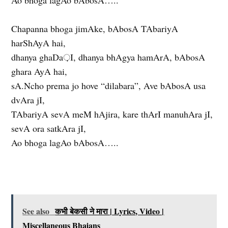
Chapanna bhoga jimAke, bAbosA TAbariyA
harShAyA hai,
dhanya ghaDa़I, dhanya bhAgya hamArA, bAbosA
ghara AyA hai,
sA.Ncho prema jo hove “dilabara”, Ave bAbosA usa
dvAra jI,
TAbariyA sevA meM hAjira, kare thArI manuhAra jI,
sevA ora satkAra jI,
Ao bhoga lagAo bAbosA…..
See also
कभी बेकसी ने मारा | Lyrics, Video |
Miscellaneous Bhajans