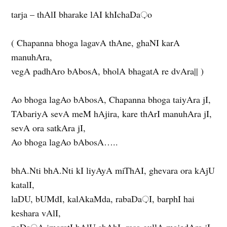
tarja – thAlI bharake lAI khIchaDa़o
( Chapanna bhoga lagavA thAne, ghaNI karA
manuhAra,
vegA padhAro bAbosA, bholA bhagatA re dvAra|| )
Ao bhoga lagAo bAbosA, Chapanna bhoga taiyAra jI,
TAbariyA sevA meM hAjira, kare thArI manuhAra jI,
sevA ora satkAra jI,
Ao bhoga lagAo bAbosA…..
bhA.Nti bhA.Nti kI liyAyA miThAI, ghevara ora kAjU
katalI,
laDU, bUMdI, kalAkaMda, rabaDa़I, barphI hai
keshara vAlI,
peDa़A imaratI bAlU shAhI, rasa gullA majedAra jI,