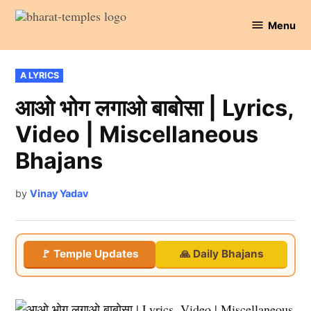
Skip
Menu
to
Bharat
content
Temples
POSTED
A LYRICS
IN
आओ भोग लगाओ बाबोसा | Lyrics,
Video | Miscellaneous
Bhajans
by
Vinay Yadav
🚩 Temple Updates
🙏 Daily Bhajans