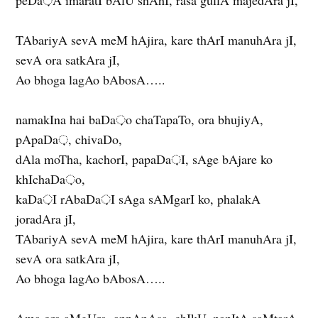
TAbariyA sevA meM hAjira, kare thArI manuhAra jI,
sevA ora satkAra jI,
Ao bhoga lagAo bAbosA…..
namakIna hai baDa़o chaTapaTo, ora bhujiyA,
pApaDa़, chivaDo,
dAla moTha, kachorI, papaDa़I, sAge bAjare ko
khIchaDa़o,
kaDa़I rAbaDa़I sAga sAMgarI ko, phalakA
joradAra jI,
TAbariyA sevA meM hAjira, kare thArI manuhAra jI,
sevA ora satkAra jI,
Ao bhoga lagAo bAbosA…..
Ama ora aMgUra, annAnAsa, chIkU, papItA saMtarA,