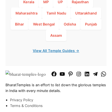
Kerala
MP
UP
Rajasthan
Maharashtra
Tamil Nadu
Uttarakhand
Bihar
West Bengal
Odisha
Punjab
Assam
View All Temple Guides →
Facebook
YouTube
Pinterest
Instagram
LinkedIn
Telegram
What
Page
Chann
BharatTemples is an effort to list down the glorious temples
in India with every minute details.
Privacy Policy
Terms & Conditions