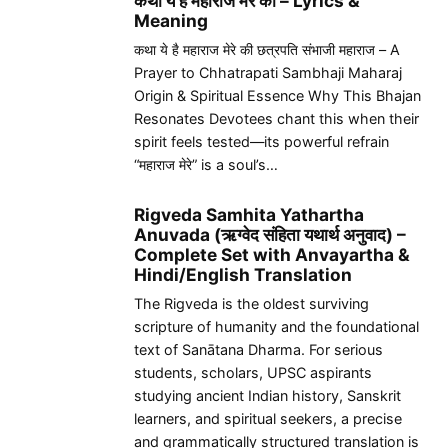
कथा ये है महाराज मेरे की – Lyrics &
Meaning
कथा ये है महाराज मेरे की छत्रपति संभाजी महाराज – A
Prayer to Chhatrapati Sambhaji Maharaj
Origin & Spiritual Essence Why This Bhajan
Resonates Devotees chant this when their
spirit feels tested—its powerful refrain
“महाराज मेरे” is a soul’s…
Rigveda Samhita Yathartha
Anuvada (ऋग्वेद संहिता यथार्थ अनुवाद) –
Complete Set with Anvayartha &
Hindi/English Translation
The Rigveda is the oldest surviving
scripture of humanity and the foundational
text of Sanātana Dharma. For serious
students, scholars, UPSC aspirants
studying ancient Indian history, Sanskrit
learners, and spiritual seekers, a precise
and grammatically structured translation is