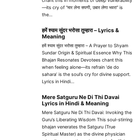
chant this in moments of deep vulnerability
—its cry of “मार लेना सपणी, उबार लेणा भवरा” is
the…
हमें श्याम सुंदर भरोसा तुम्हारा – Lyrics &
Meaning
हमें श्याम सुंदर भरोसा तुम्हारा – A Prayer to Shyam
Sundar Origin & Spiritual Essence Why This
Bhajan Resonates Devotees chant this
when feeling alone—its refrain ‘de do
sahara’ is the soul’s cry for divine support.
Lyrics in Hindi…
Mere Satguru Ne Di Thi Davai
Lyrics in Hindi & Meaning
Mere Satguru Ne Di Thi Davai: Invoking the
Guru’s Liberating Wisdom This soul-stirring
bhajan venerates the Satguru (True
Spiritual Master) as the divine physician