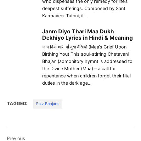
who dispenses the only remedy for life’s
deepest sufferings. Composed by Sant
Karmaveer Tufani, it…
Janm Diyo Thari Maa Dukh
Dekhiyo Lyrics in Hindi & Meaning
जन्म दियो थारी माँ दुख देखियो (Maa’s Grief Upon
Birthing You) This soul-stirring Chetavani
Bhajan (admonitory hymn) is addressed to
the Divine Mother (Maa) – a call for
repentance when children forget their filial
duties in the dark age…
TAGGED:
Shiv Bhajans
Post
Previous