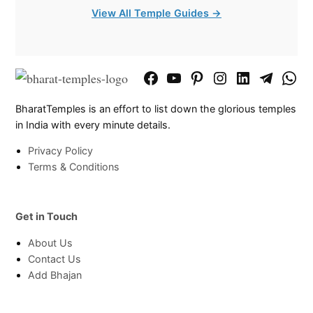
View All Temple Guides →
Facebook
YouTube
Pinterest
Instagram
LinkedIn
Telegram
What
Page
Chann
BharatTemples is an effort to list down the glorious temples
in India with every minute details.
Privacy Policy
Terms & Conditions
Get in Touch
About Us
Contact Us
Add Bhajan