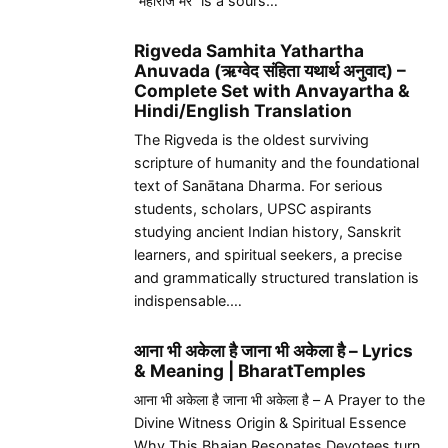
“महाराज मेरे” is a soul’s…
Rigveda Samhita Yathartha
Anuvada (ऋग्वेद संहिता यथार्थ अनुवाद) –
Complete Set with Anvayartha &
Hindi/English Translation
The Rigveda is the oldest surviving
scripture of humanity and the foundational
text of Sanātana Dharma. For serious
students, scholars, UPSC aspirants
studying ancient Indian history, Sanskrit
learners, and spiritual seekers, a precise
and grammatically structured translation is
indispensable.…
आना भी अकेला है जाना भी अकेला है – Lyrics
& Meaning | BharatTemples
आना भी अकेला है जाना भी अकेला है – A Prayer to the
Divine Witness Origin & Spiritual Essence
Why This Bhajan Resonates Devotees turn