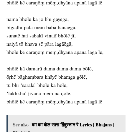
bhōlē kē caraṇōṃ mēṃ,dhyāna apanā lagā lē
nāma bhōlē kā jō bhī gāyēgā,
bigaḍhī pala mēṃ bābā banāēgā,
sunatē hai sabakī vinatī bhōlē jī,
naiyā tō bhava sē pāra lagāēgā,
bhōlē kē caraṇōṃ mēṃ,dhyāna apanā lagā lē,
bhōlē kā ḍamarū ḍama ḍama ḍama bōlē,
ōṛhē bāghaṃbara khāyē bhaṃga gōlē,
tū bhī ‘sarala’ bhōlē kā hōlē,
‘lakhkhā’ jīvana mēṃ nā ḍōlē,
bhōlē kē caraṇōṃ mēṃ,dhyāna apanā lagā lē
See also
बम बम बोल सारा हिंदुस्तान रे Lyrics | Bhajans |