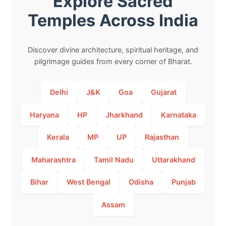
Explore Sacred
Temples Across India
Discover divine architecture, spiritual heritage, and
pilgrimage guides from every corner of Bharat.
Delhi
J&K
Goa
Gujarat
Haryana
HP
Jharkhand
Karnataka
Kerala
MP
UP
Rajasthan
Maharashtra
Tamil Nadu
Uttarakhand
Bihar
West Bengal
Odisha
Punjab
Assam