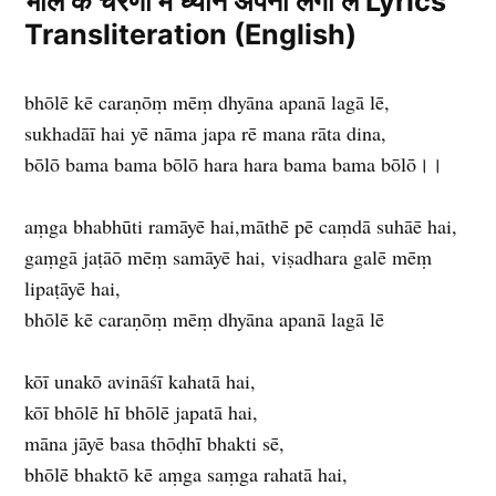
भोले के चरणों में ध्यान अपना लगा ले Lyrics
Transliteration (English)
bhōlē kē caraṇōṃ mēṃ dhyāna apanā lagā lē,
sukhadāī hai yē nāma japa rē mana rāta dina,
bōlō bama bama bōlō hara hara bama bama bōlō।।
aṃga bhabhūti ramāyē hai,māthē pē caṃdā suhāē hai,
gaṃgā jaṭāō mēṃ samāyē hai, viṣadhara galē mēṃ
lipaṭāyē hai,
bhōlē kē caraṇōṃ mēṃ dhyāna apanā lagā lē
kōī unakō avināśī kahatā hai,
kōī bhōlē hī bhōlē japatā hai,
māna jāyē basa thōḍhī bhakti sē,
bhōlē bhaktō kē aṃga saṃga rahatā hai,