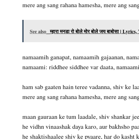
mere ang sang rahana hamesha, mere ang san
See also
म्हारा मनडा रो बोले मोर बोले जय बाबोसा | Lyri
namaamih ganapat, namaamih gajaanan, nama
namaami: riddhee siddhee var daata, namaami
ham sab gaaten hain teree vadanna, shiv ke la
mere ang sang rahana hamesha, mere ang san
maan gauraan ke tum laadale, shiv shankar jee
he vidhn vinaashak daya karo, aur bakhsho pa
he shaktishaalee shiv ke pyaare, har do kasht 