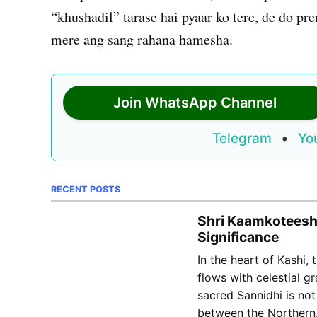
“khushadil” tarase hai pyaar ko tere, de do pr
mere ang sang rahana hamesha.
Join WhatsApp Channel
Telegram
•
Yo
RECENT POSTS
Shri Kaamkoteeshw
Significance
In the heart of Kashi,
flows with celestial 
sacred Sannidhi is not
between the Norther