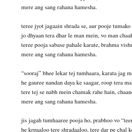
mere ang sang rahana hamesha.
teree jyot jagaain shrada se, aur pooje tumako 
jo dhyaan tera dhar le man mein, vo man chaah
teree pooja sabase pahale karate, brahma vis
mere ang sang rahana hamesha.
“sooraj” bhee lekar tej tumhaara, karata jag m
he gauree nandan daya ke saagar, roop tera ma
tere tej se nabh mein chamak rahe hain, chaan
mere ang sang rahana hamesha.
jis jagah tumhaaree pooja ho, prabhoo vo “tee
he krpaaloo tere shradaaloo, tere dar pe chal k