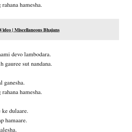
g rahana hamesha.
cs, Video | Miscellaneous Bhajans
ami devo lambodara.
h gauree sut nandana.
al ganesha.
g rahana hamesha.
 ke dulaare.
ap hamaare.
kalesha.