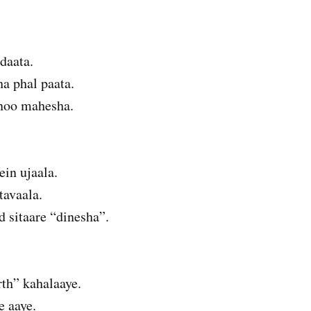
daata.
a phal paata.
hnoo mahesha.
ein ujaala.
tavaala.
d sitaare “dinesha”.
rth” kahalaaye.
e aaye.