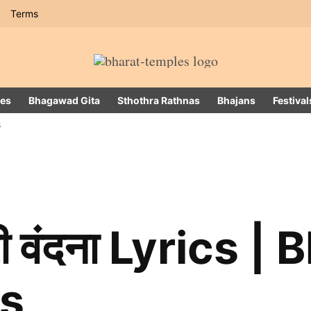
Terms
es
Bhagawad Gita
Sthothra Rathnas
Bhajans
Festival
s
 तेरी वंदना Lyrics 
gs