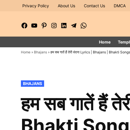
Skip
Privacy Policy
About Us
Contact Us
DMCA
to
content
Facebook
YouTube
Pinterest
Instagram
LinkedIn
Telegram
WhatsApp
Page
Channel
Home
Templ
Home
»
Bhajans
»
हम सब गातें हैं तेरी वंदना Lyrics | Bhajans | Bhakti Song
POSTED
BHAJANS
IN
हम सब गातें हैं
Bhakti Son