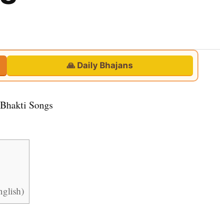
🙏 Daily Bhajans
English)