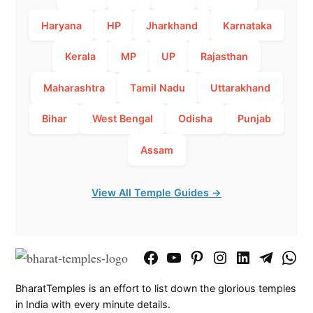
Haryana
HP
Jharkhand
Karnataka
Kerala
MP
UP
Rajasthan
Maharashtra
Tamil Nadu
Uttarakhand
Bihar
West Bengal
Odisha
Punjab
Assam
View All Temple Guides →
Facebook
YouTube
Pinterest
Instagram
LinkedIn
Telegram
What
Page
Chann
BharatTemples is an effort to list down the glorious temples
in India with every minute details.