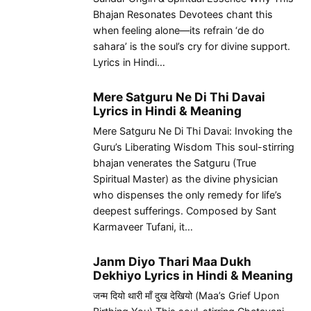
Bhajan Resonates Devotees chant this
when feeling alone—its refrain ‘de do
sahara’ is the soul’s cry for divine support.
Lyrics in Hindi…
Mere Satguru Ne Di Thi Davai
Lyrics in Hindi & Meaning
Mere Satguru Ne Di Thi Davai: Invoking the
Guru’s Liberating Wisdom This soul-stirring
bhajan venerates the Satguru (True
Spiritual Master) as the divine physician
who dispenses the only remedy for life’s
deepest sufferings. Composed by Sant
Karmaveer Tufani, it…
Janm Diyo Thari Maa Dukh
Dekhiyo Lyrics in Hindi & Meaning
जन्म दियो थारी माँ दुख देखियो (Maa’s Grief Upon