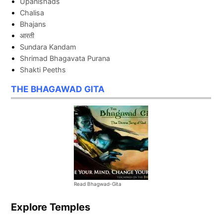
Upanishads
Chalisa
Bhajans
आरती
Sundara Kandam
Shrimad Bhagavata Purana
Shakti Peeths
THE BHAGAWAD GITA
Read Bhagwad-Gita
Explore Temples