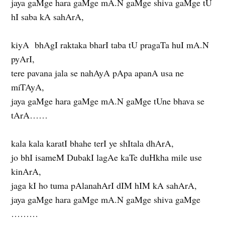
jaya gaMge hara gaMge mA.N gaMge shiva gaMge tU
hI saba kA sahArA,
kiyA bhAgI raktaka bharI taba tU pragaTa huI mA.N
pyArI,
tere pavana jala se nahAyA pApa apanA usa ne
miTAyA,
jaya gaMge hara gaMge mA.N gaMge tUne bhava se
tArA……
kala kala karatI bhahe terI ye shItala dhArA,
jo bhI isameM DubakI lagAe kaTe duHkha mile use
kinArA,
jaga kI ho tuma pAlanahArI dIM hIM kA sahArA,
jaya gaMge hara gaMge mA.N gaMge shiva gaMge
………