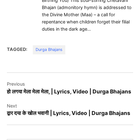
Birthing You) This soul-stirring Chetavani
Bhajan (admonitory hymn) is addressed to
the Divine Mother (Maa) – a call for
repentance when children forget their filial
duties in the dark age…
TAGGED:
Durga Bhajans
Post
Previous
navigation
हो लगया मेला मेला मेला, | Lyrics, Video | Durga Bhajans
Next
द्वार दया के खोल भवानी | Lyrics, Video | Durga Bhajans