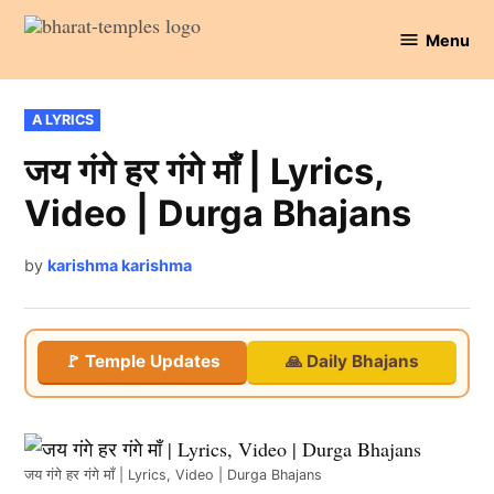
Skip
Menu
to
Bharat
content
Temples
POSTED
A LYRICS
IN
जय गंगे हर गंगे माँ | Lyrics,
Video | Durga Bhajans
by
karishma karishma
🚩 Temple Updates
🙏 Daily Bhajans
जय गंगे हर गंगे माँ | Lyrics, Video | Durga Bhajans