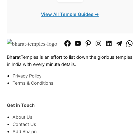
View All Temple Guides →
Facebook
YouTube
Pinterest
Instagram
LinkedIn
Telegram
What
Page
Chann
BharatTemples is an effort to list down the glorious temples
in India with every minute details.
Privacy Policy
Terms & Conditions
Get in Touch
About Us
Contact Us
Add Bhajan