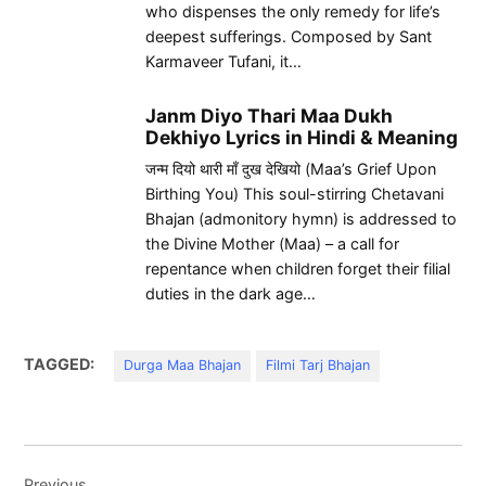
who dispenses the only remedy for life’s
deepest sufferings. Composed by Sant
Karmaveer Tufani, it…
Janm Diyo Thari Maa Dukh
Dekhiyo Lyrics in Hindi & Meaning
जन्म दियो थारी माँ दुख देखियो (Maa’s Grief Upon
Birthing You) This soul-stirring Chetavani
Bhajan (admonitory hymn) is addressed to
the Divine Mother (Maa) – a call for
repentance when children forget their filial
duties in the dark age…
TAGGED:
Durga Maa Bhajan
Filmi Tarj Bhajan
Post
Previous