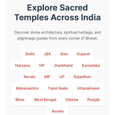
Explore Sacred
Temples Across India
Discover divine architecture, spiritual heritage, and
pilgrimage guides from every corner of Bharat.
Delhi
J&K
Goa
Gujarat
Haryana
HP
Jharkhand
Karnataka
Kerala
MP
UP
Rajasthan
Maharashtra
Tamil Nadu
Uttarakhand
Bihar
West Bengal
Odisha
Punjab
Assam