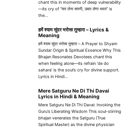
chant this in moments of deep vulnerability
—its cry of “मार लेना सपणी, उबार लेणा भवरा” is
the…
हमें श्याम सुंदर भरोसा तुम्हारा – Lyrics &
Meaning
हमें श्याम सुंदर भरोसा तुम्हारा – A Prayer to Shyam
Sundar Origin & Spiritual Essence Why This
Bhajan Resonates Devotees chant this
when feeling alone—its refrain ‘de do
sahara’ is the soul’s cry for divine support.
Lyrics in Hindi…
Mere Satguru Ne Di Thi Davai
Lyrics in Hindi & Meaning
Mere Satguru Ne Di Thi Davai: Invoking the
Guru’s Liberating Wisdom This soul-stirring
bhajan venerates the Satguru (True
Spiritual Master) as the divine physician