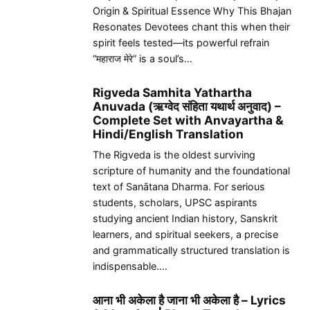
Origin & Spiritual Essence Why This Bhajan
Resonates Devotees chant this when their
spirit feels tested—its powerful refrain
“महाराज मेरे” is a soul’s…
Rigveda Samhita Yathartha
Anuvada (ऋग्वेद संहिता यथार्थ अनुवाद) –
Complete Set with Anvayartha &
Hindi/English Translation
The Rigveda is the oldest surviving
scripture of humanity and the foundational
text of Sanātana Dharma. For serious
students, scholars, UPSC aspirants
studying ancient Indian history, Sanskrit
learners, and spiritual seekers, a precise
and grammatically structured translation is
indispensable.…
आना भी अकेला है जाना भी अकेला है – Lyrics