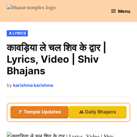
Skip
Menu
to
Bharat
content
Temples
POSTED
A LYRICS
IN
कावड़िया ले चल शिव के द्वार |
Lyrics, Video | Shiv
Bhajans
by
karishma karishma
🚩 Temple Updates
🙏 Daily Bhajans