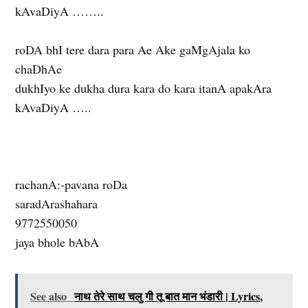
kAvaDiyA ……..
roDA bhI tere dara para Ae Ake gaMgAjala ko
chaDhAe
dukhIyo ke dukha dura kara do kara itanA apakAra
kAvaDiyA …..
rachanA:-pavana roDa
saradArashahara
9772550050
jaya bhole bAbA
See also
नाथ तेरे साथ चलु गी तू बात मान भंडारी | Lyrics,