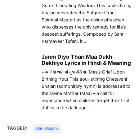
Guru’s Liberating Wisdom This soul-stirring
bhajan venerates the Satguru (True
Spiritual Master) as the divine physician
who dispenses the only remedy for life’s
deepest sufferings. Composed by Sant
Karmaveer Tufani, it…
Janm Diyo Thari Maa Dukh
Dekhiyo Lyrics in Hindi & Meaning
जन्म दियो थारी माँ दुख देखियो (Maa’s Grief Upon
Birthing You) This soul-stirring Chetavani
Bhajan (admonitory hymn) is addressed to
the Divine Mother (Maa) – a call for
repentance when children forget their filial
duties in the dark age…
TAGGED:
Shiv Bhajans