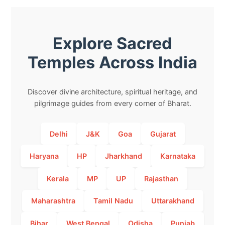
Explore Sacred
Temples Across India
Discover divine architecture, spiritual heritage, and
pilgrimage guides from every corner of Bharat.
Delhi
J&K
Goa
Gujarat
Haryana
HP
Jharkhand
Karnataka
Kerala
MP
UP
Rajasthan
Maharashtra
Tamil Nadu
Uttarakhand
Bihar
West Bengal
Odisha
Punjab