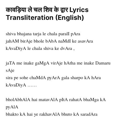
कावड़िया ले चल शिव के द्वार Lyrics
Transliteration (English)
shiva bhajana tarja le chala paralI pAra
jahAM birAje bhole bAbA naMdI ke asavAra
kAvaDiyA le chala shiva ke dvAra ,
jaTA me inake gaMgA virAje hAtha me inake Damaru
sAje
sira pe sohe chaMdA pyArA gala sharpo kA hAra
kAvaDiyA ……
bholAbhAlA hai matavAlA pItA rahatA bhaMga kA
pyAlA
bhakto kA hai ye rakhavAlA bhuto kA saradAra