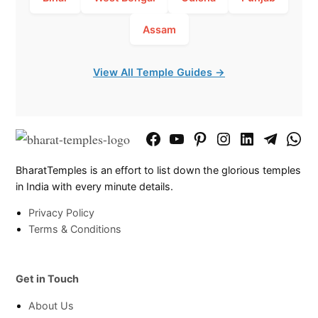
Assam
View All Temple Guides →
Facebook
YouTube
Pinterest
Instagram
LinkedIn
Telegram
What
Page
Chann
BharatTemples is an effort to list down the glorious temples
in India with every minute details.
Privacy Policy
Terms & Conditions
Get in Touch
About Us