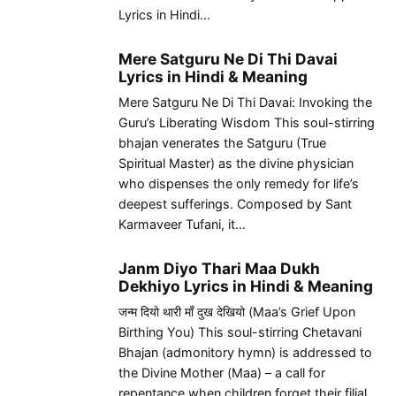
Lyrics in Hindi…
Mere Satguru Ne Di Thi Davai
Lyrics in Hindi & Meaning
Mere Satguru Ne Di Thi Davai: Invoking the
Guru’s Liberating Wisdom This soul-stirring
bhajan venerates the Satguru (True
Spiritual Master) as the divine physician
who dispenses the only remedy for life’s
deepest sufferings. Composed by Sant
Karmaveer Tufani, it…
Janm Diyo Thari Maa Dukh
Dekhiyo Lyrics in Hindi & Meaning
जन्म दियो थारी माँ दुख देखियो (Maa’s Grief Upon
Birthing You) This soul-stirring Chetavani
Bhajan (admonitory hymn) is addressed to
the Divine Mother (Maa) – a call for
repentance when children forget their filial