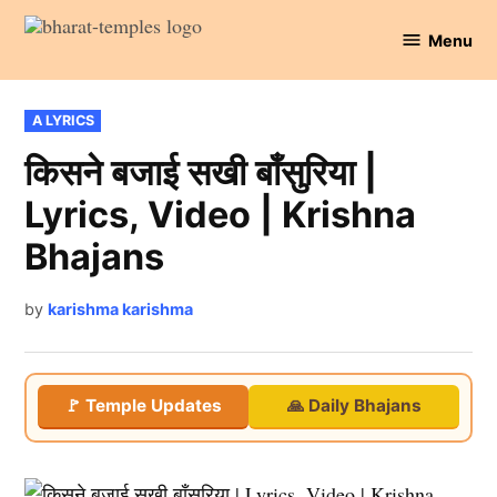
Skip
Menu
to
Bharat
content
Temples
POSTED
A LYRICS
IN
किसने बजाई सखी बाँसुरिया |
Lyrics, Video | Krishna
Bhajans
by
karishma karishma
🚩 Temple Updates
🙏 Daily Bhajans