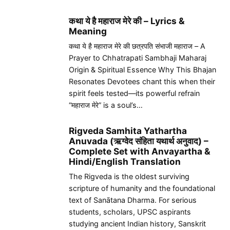
कथा ये है महाराज मेरे की – Lyrics &
Meaning
कथा ये है महाराज मेरे की छत्रपति संभाजी महाराज – A
Prayer to Chhatrapati Sambhaji Maharaj
Origin & Spiritual Essence Why This Bhajan
Resonates Devotees chant this when their
spirit feels tested—its powerful refrain
“महाराज मेरे” is a soul’s…
Rigveda Samhita Yathartha
Anuvada (ऋग्वेद संहिता यथार्थ अनुवाद) –
Complete Set with Anvayartha &
Hindi/English Translation
The Rigveda is the oldest surviving
scripture of humanity and the foundational
text of Sanātana Dharma. For serious
students, scholars, UPSC aspirants
studying ancient Indian history, Sanskrit