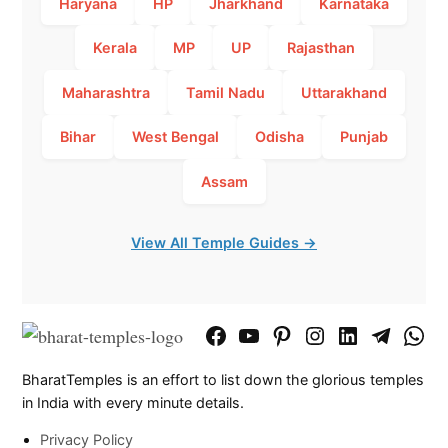
Haryana
HP
Jharkhand
Karnataka
Kerala
MP
UP
Rajasthan
Maharashtra
Tamil Nadu
Uttarakhand
Bihar
West Bengal
Odisha
Punjab
Assam
View All Temple Guides →
Facebook
YouTube
Pinterest
Instagram
LinkedIn
Telegram
What
Page
Chann
BharatTemples is an effort to list down the glorious temples
in India with every minute details.
Privacy Policy