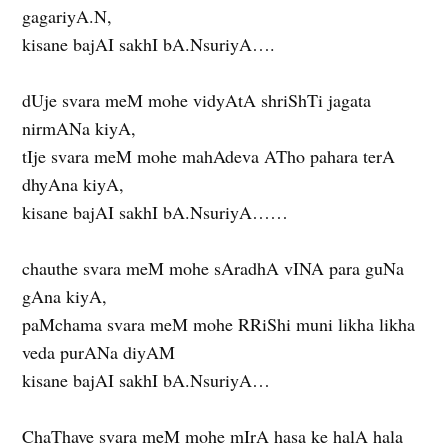
gagariyA.N,
kisane bajAI sakhI bA.NsuriyA….
dUje svara meM mohe vidyAtA shriShTi jagata
nirmANa kiyA,
tIje svara meM mohe mahAdeva ATho pahara terA
dhyAna kiyA,
kisane bajAI sakhI bA.NsuriyA……
chauthe svara meM mohe sAradhA vINA para guNa
gAna kiyA,
paMchama svara meM mohe RRiShi muni likha likha
veda purANa diyAM
kisane bajAI sakhI bA.NsuriyA…
ChaThave svara meM mohe mIrA hasa ke halA hala