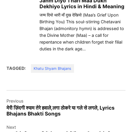
Janm Diyo Thari Maa Dukh
Dekhiyo Lyrics in Hindi & Meaning
जन्म दियो थारी माँ दुख देखियो (Maa’s Grief Upon
Birthing You) This soul-stirring Chetavani
Bhajan (admonitory hymn) is addressed to
the Divine Mother (Maa) – a call for
repentance when children forget their filial
duties in the dark age…
TAGGED:
Khatu Shyam Bhajans
Post
Previous
navigation
मेरी ज़िंदगी श्याम तेरे हवाले,लगा ठोकरे या गले से लगले, Lyrics
Bhajans Bhakti Songs
Next