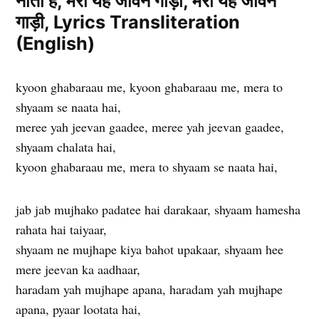
नाता है, मेरी यह जीवन गाड़ी, मेरी यह जीवन
गाड़ी, Lyrics Transliteration
(English)
kyoon ghabaraau me, kyoon ghabaraau me, mera to
shyaam se naata hai,
meree yah jeevan gaadee, meree yah jeevan gaadee,
shyaam chalata hai,
kyoon ghabaraau me, mera to shyaam se naata hai,
jab jab mujhako padatee hai darakaar, shyaam hamesha
rahata hai taiyaar,
shyaam ne mujhape kiya bahot upakaar, shyaam hee
mere jeevan ka aadhaar,
haradam yah mujhape apana, haradam yah mujhape
apana, pyaar lootata hai,