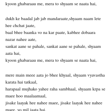
kyoon ghabaraau me, mera to shyaam se naata hai,
dukh ke baadal jab jab mandaraate,shyaam naam lete
hee chchat jaate,
baal bhee baanka vo na kar paate, kabhee dobaara
nazar nahee aate,
sankat aane se pahale, sankat aane se pahale, shyaam
aata hai,
kyoon ghabaraau me, mera to shyaam se naata hai,
mere main meee aata jo bhee khyaal, shyaam vyavastha
karata hai tatkaal,
harapaal mujhako yahee raha sambhaal, shyaam krpa se
maee hoo maalaamaal,
jisake laayak hee nahee maee, jisake laayak hee nahee
maee, vo mil jaata hai,