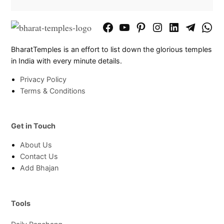
Facebook
YouTube
Pinterest
Instagram
LinkedIn
Telegram
What
Page
Chann
BharatTemples is an effort to list down the glorious temples
in India with every minute details.
Privacy Policy
Terms & Conditions
Get in Touch
About Us
Contact Us
Add Bhajan
Tools