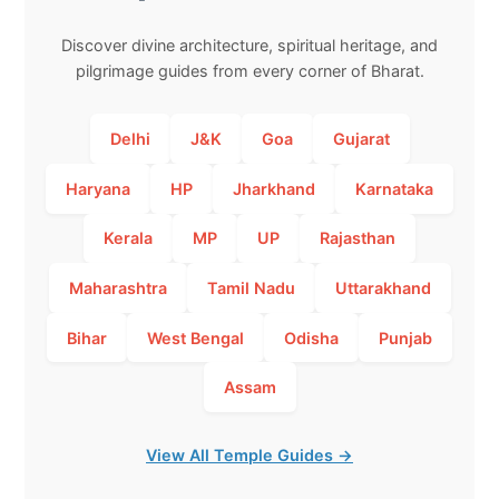
Discover divine architecture, spiritual heritage, and
pilgrimage guides from every corner of Bharat.
Delhi
J&K
Goa
Gujarat
Haryana
HP
Jharkhand
Karnataka
Kerala
MP
UP
Rajasthan
Maharashtra
Tamil Nadu
Uttarakhand
Bihar
West Bengal
Odisha
Punjab
Assam
View All Temple Guides →