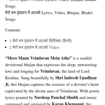
मेरो मन वृंदावन में अटको Lyrics, Video, Bhajan, Bhakti
Songs
Contents
1
मेरो मन वृंदावन में अटको लिरिक्स (हिन्दी)
2
मेरो मन वृंदावन में अटको Video
“Mero Mann Vrindavan Mein Atko”
is a soulful
devotional bhajan that expresses the deep, unwavering
Vrindavan
love and longing for
, the land of Lord
Shri Indresh Upadhyay
Krishna. Sung beautifully by
Ji
, this bhajan captures the essence of a devotee’s heart
captivated by the divine aura of Vrindavan. With poetic
Navdeep Panchal Shubh
lyrics penned by
and music
Karan Khemanni
composed and arranged by
, the