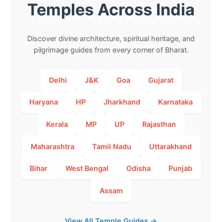
Temples Across India
Discover divine architecture, spiritual heritage, and
pilgrimage guides from every corner of Bharat.
Delhi
J&K
Goa
Gujarat
Haryana
HP
Jharkhand
Karnataka
Kerala
MP
UP
Rajasthan
Maharashtra
Tamil Nadu
Uttarakhand
Bihar
West Bengal
Odisha
Punjab
Assam
View All Temple Guides →