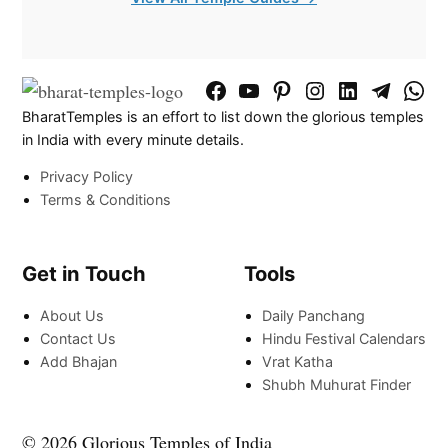
Facebook
YouTube
Pinterest
Instagram
LinkedIn
Telegram
What
BharatTemples is an effort to list down the glorious temples
Page
Chann
in India with every minute details.
Privacy Policy
Terms & Conditions
Get in Touch
Tools
About Us
Daily Panchang
Contact Us
Hindu Festival Calendars
Add Bhajan
Vrat Katha
Shubh Muhurat Finder
© 2026 Glorious Temples of India