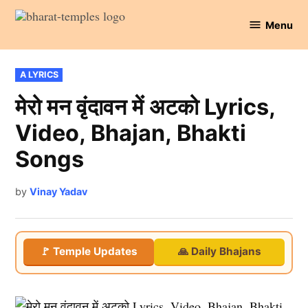
Skip
Menu
to
Bharat
content
Temples
POSTED
A LYRICS
IN
मेरो मन वृंदावन में अटको Lyrics,
Video, Bhajan, Bhakti
Songs
by
Vinay Yadav
🚩 Temple Updates
🙏 Daily Bhajans