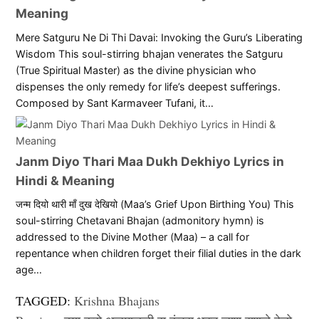
Meaning
Mere Satguru Ne Di Thi Davai: Invoking the Guru’s Liberating
Wisdom This soul-stirring bhajan venerates the Satguru
(True Spiritual Master) as the divine physician who
dispenses the only remedy for life’s deepest sufferings.
Composed by Sant Karmaveer Tufani, it…
Janm Diyo Thari Maa Dukh Dekhiyo Lyrics in
Hindi & Meaning
जन्म दियो थारी माँ दुख देखियो (Maa’s Grief Upon Birthing You) This
soul-stirring Chetavani Bhajan (admonitory hymn) is
addressed to the Divine Mother (Maa) – a call for
repentance when children forget their filial duties in the dark
age…
TAGGED:
Krishna Bhajans