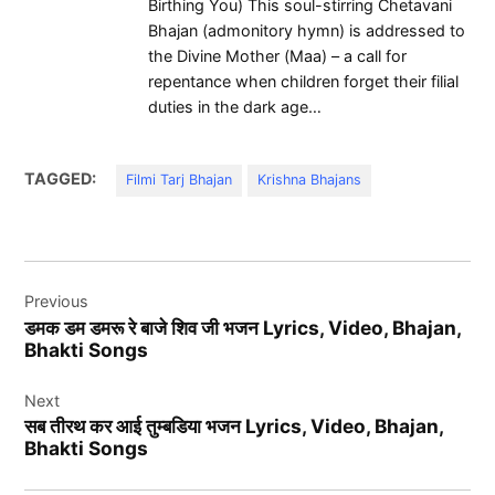
Birthing You) This soul-stirring Chetavani
Bhajan (admonitory hymn) is addressed to
the Divine Mother (Maa) – a call for
repentance when children forget their filial
duties in the dark age…
TAGGED:
Filmi Tarj Bhajan
Krishna Bhajans
Post
Previous
navigation
डमक डम डमरू रे बाजे शिव जी भजन Lyrics, Video, Bhajan,
Bhakti Songs
Next
सब तीरथ कर आई तुम्बडिया भजन Lyrics, Video, Bhajan,
Bhakti Songs