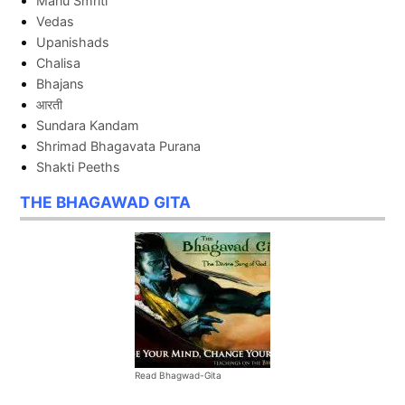
Manu Smriti
Vedas
Upanishads
Chalisa
Bhajans
आरती
Sundara Kandam
Shrimad Bhagavata Purana
Shakti Peeths
THE BHAGAWAD GITA
Read Bhagwad-Gita