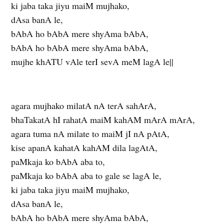
ki jaba taka jiyu maiM mujhako,
dAsa banA le,
bAbA ho bAbA mere shyAma bAbA,
bAbA ho bAbA mere shyAma bAbA,
mujhe khATU vAle terI sevA meM lagA le||
agara mujhako milatA nA terA sahArA,
bhaTakatA hI rahatA maiM kahAM mArA mArA,
agara tuma nA milate to maiM jI nA pAtA,
kise apanA kahatA kahAM dila lagAtA,
paMkaja ko bAbA aba to,
paMkaja ko bAbA aba to gale se lagA le,
ki jaba taka jiyu maiM mujhako,
dAsa banA le,
bAbA ho bAbA mere shyAma bAbA,