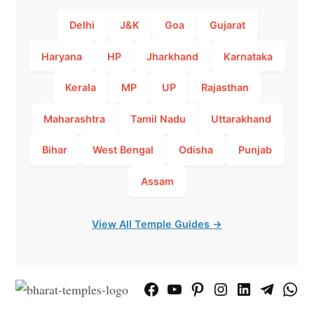
Delhi
J&K
Goa
Gujarat
Haryana
HP
Jharkhand
Karnataka
Kerala
MP
UP
Rajasthan
Maharashtra
Tamil Nadu
Uttarakhand
Bihar
West Bengal
Odisha
Punjab
Assam
View All Temple Guides →
Facebook
YouTube
Pinterest
Instagram
LinkedIn
Telegram
What
Page
Chann