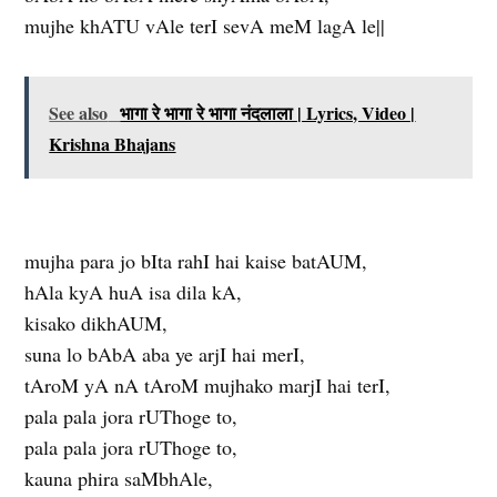
mujhe khATU vAle terI sevA meM lagA le||
See also
भागा रे भागा रे भागा नंदलाला | Lyrics, Video |
Krishna Bhajans
mujha para jo bIta rahI hai kaise batAUM,
hAla kyA huA isa dila kA,
kisako dikhAUM,
suna lo bAbA aba ye arjI hai merI,
tAroM yA nA tAroM mujhako marjI hai terI,
pala pala jora rUThoge to,
pala pala jora rUThoge to,
kauna phira saMbhAle,