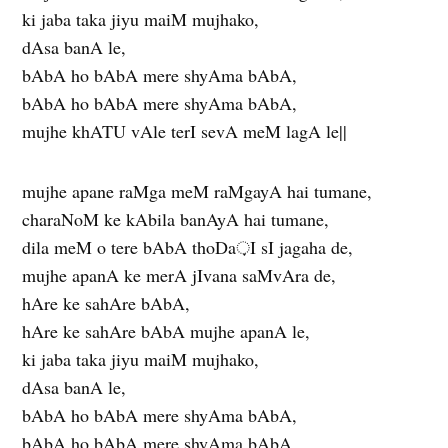
ki jaba taka jiyu maiM mujhako,
dAsa banA le,
bAbA ho bAbA mere shyAma bAbA,
bAbA ho bAbA mere shyAma bAbA,
mujhe khATU vAle terI sevA meM lagA le||
mujhe apane raMga meM raMgayA hai tumane,
charaNoM ke kAbila banAyA hai tumane,
dila meM o tere bAbA thoDa़I sI jagaha de,
mujhe apanA ke merA jIvana saMvAra de,
hAre ke sahAre bAbA,
hAre ke sahAre bAbA mujhe apanA le,
ki jaba taka jiyu maiM mujhako,
dAsa banA le,
bAbA ho bAbA mere shyAma bAbA,
bAbA ho bAbA mere shyAma bAbA,