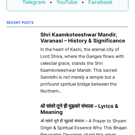
Telegram
•
YouTube
•
Facebook
RECENT POSTS
Shri Kaamkoteeshwar Mandir,
Varanasi – History & Significance
In the heart of Kashi, the eternal city of
Lord Shiva, where the Ganges flows with
celestial grace, stands the Shri
Kaamkoteeshwar Mandir. This sacred
Sannidhi is not merely a temple but a
profound spiritual bridge between the
Northern…
ओ सांवरे तूने ही मुझको संभाला – Lyrics &
Meaning
ओ सांवरे तूने ही मुझको संभाला – A Prayer to Shyam
Origin & Spiritual Essence Why This Bhajan
Resonates Devotees chant this when