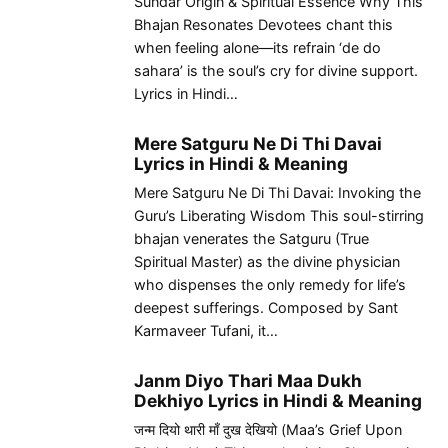
Sundar Origin & Spiritual Essence Why This
Bhajan Resonates Devotees chant this
when feeling alone—its refrain ‘de do
sahara’ is the soul’s cry for divine support.
Lyrics in Hindi…
Mere Satguru Ne Di Thi Davai
Lyrics in Hindi & Meaning
Mere Satguru Ne Di Thi Davai: Invoking the
Guru’s Liberating Wisdom This soul-stirring
bhajan venerates the Satguru (True
Spiritual Master) as the divine physician
who dispenses the only remedy for life’s
deepest sufferings. Composed by Sant
Karmaveer Tufani, it…
Janm Diyo Thari Maa Dukh
Dekhiyo Lyrics in Hindi & Meaning
जन्म दियो थारी माँ दुख देखियो (Maa’s Grief Upon