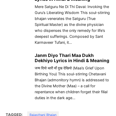
Mere Satguru Ne Di Thi Davai: Invoking the
Guru’s Liberating Wisdom This soul-stirring
bhajan venerates the Satguru (True
Spiritual Master) as the divine physician
who dispenses the only remedy for life’s
deepest sufferings. Composed by Sant
Karmaveer Tufani, it…
Janm Diyo Thari Maa Dukh
Dekhiyo Lyrics in Hindi & Meaning
जन्म दियो थारी माँ दुख देखियो (Maa’s Grief Upon
Birthing You) This soul-stirring Chetavani
Bhajan (admonitory hymn) is addressed to
the Divine Mother (Maa) – a call for
repentance when children forget their filial
duties in the dark age…
TAGGED:
Rajasthani Bhajan