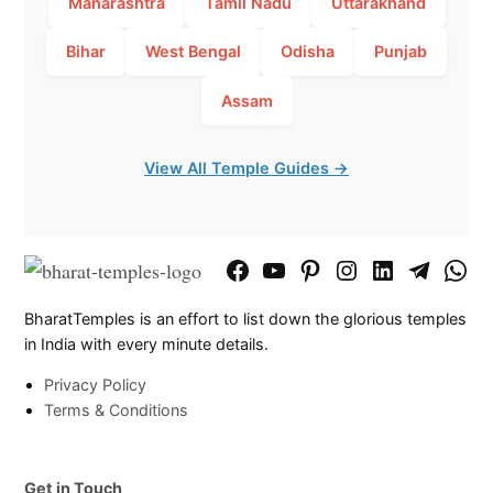
Maharashtra
Tamil Nadu
Uttarakhand
Bihar
West Bengal
Odisha
Punjab
Assam
View All Temple Guides →
Facebook
YouTube
Pinterest
Instagram
LinkedIn
Telegram
What
Page
Chann
BharatTemples is an effort to list down the glorious temples
in India with every minute details.
Privacy Policy
Terms & Conditions
Get in Touch