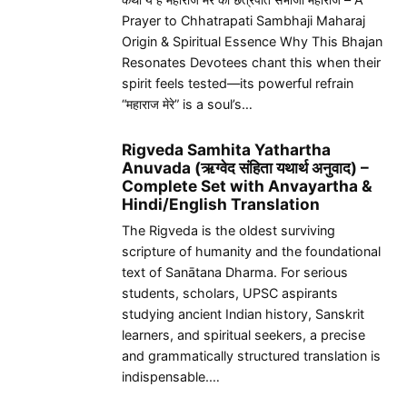
Prayer to Chhatrapati Sambhaji Maharaj
Origin & Spiritual Essence Why This Bhajan
Resonates Devotees chant this when their
spirit feels tested—its powerful refrain
“महाराज मेरे” is a soul’s…
Rigveda Samhita Yathartha
Anuvada (ऋग्वेद संहिता यथार्थ अनुवाद) –
Complete Set with Anvayartha &
Hindi/English Translation
The Rigveda is the oldest surviving
scripture of humanity and the foundational
text of Sanātana Dharma. For serious
students, scholars, UPSC aspirants
studying ancient Indian history, Sanskrit
learners, and spiritual seekers, a precise
and grammatically structured translation is
indispensable.…