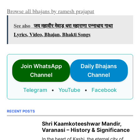
Browse all bhajans by ramesh prajapat
See also
जय महावीर मेवाड़ धरा महाराणा पन्नाधाय गाथा
Lyrics, Video, Bhajan, Bhakti Songs
Join WhatsApp
Daily Bhajans
Channel
Channel
Telegram
•
YouTube
•
Facebook
RECENT POSTS
Shri Kaamkoteeshwar Mandir,
Varanasi – History & Significance
In the heart of Kashi, the eternal city of