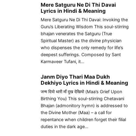
Mere Satguru Ne Di Thi Davai
Lyrics in Hindi & Meaning
Mere Satguru Ne Di Thi Davai: Invoking the
Guru’s Liberating Wisdom This soul-stirring
bhajan venerates the Satguru (True
Spiritual Master) as the divine physician
who dispenses the only remedy for life’s
deepest sufferings. Composed by Sant
Karmaveer Tufani, it…
Janm Diyo Thari Maa Dukh
Dekhiyo Lyrics in Hindi & Meaning
जन्म दियो थारी माँ दुख देखियो (Maa’s Grief Upon
Birthing You) This soul-stirring Chetavani
Bhajan (admonitory hymn) is addressed to
the Divine Mother (Maa) – a call for
repentance when children forget their filial
duties in the dark age…