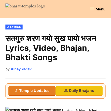
Skip
Menu
to
Bharat
content
Temples
POSTED
A LYRICS
IN
सतगुरु शरण गयो सुख पायो भजन
Lyrics, Video, Bhajan,
Bhakti Songs
by
Vinay Yadav
🚩 Temple Updates
🙏 Daily Bhajans