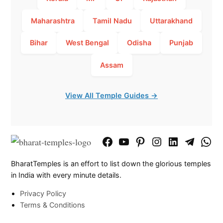
Maharashtra
Tamil Nadu
Uttarakhand
Bihar
West Bengal
Odisha
Punjab
Assam
View All Temple Guides →
Facebook
YouTube
Pinterest
Instagram
LinkedIn
Telegram
What
Page
Chann
BharatTemples is an effort to list down the glorious temples
in India with every minute details.
Privacy Policy
Terms & Conditions