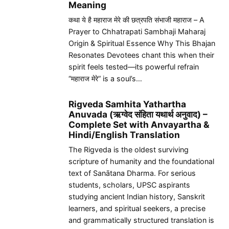
Meaning
कथा ये है महाराज मेरे की छत्रपति संभाजी महाराज – A
Prayer to Chhatrapati Sambhaji Maharaj
Origin & Spiritual Essence Why This Bhajan
Resonates Devotees chant this when their
spirit feels tested—its powerful refrain
“महाराज मेरे” is a soul’s…
Rigveda Samhita Yathartha
Anuvada (ऋग्वेद संहिता यथार्थ अनुवाद) –
Complete Set with Anvayartha &
Hindi/English Translation
The Rigveda is the oldest surviving
scripture of humanity and the foundational
text of Sanātana Dharma. For serious
students, scholars, UPSC aspirants
studying ancient Indian history, Sanskrit
learners, and spiritual seekers, a precise
and grammatically structured translation is