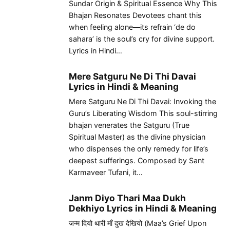
Sundar Origin & Spiritual Essence Why This
Bhajan Resonates Devotees chant this
when feeling alone—its refrain ‘de do
sahara’ is the soul’s cry for divine support.
Lyrics in Hindi…
Mere Satguru Ne Di Thi Davai
Lyrics in Hindi & Meaning
Mere Satguru Ne Di Thi Davai: Invoking the
Guru’s Liberating Wisdom This soul-stirring
bhajan venerates the Satguru (True
Spiritual Master) as the divine physician
who dispenses the only remedy for life’s
deepest sufferings. Composed by Sant
Karmaveer Tufani, it…
Janm Diyo Thari Maa Dukh
Dekhiyo Lyrics in Hindi & Meaning
जन्म दियो थारी माँ दुख देखियो (Maa’s Grief Upon