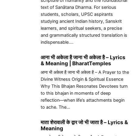
scripture of humanity and the foundational
text of Sanātana Dharma. For serious
students, scholars, UPSC aspirants
studying ancient Indian history, Sanskrit
learners, and spiritual seekers, a precise
and grammatically structured translation is
indispensable.…
आना भी अकेला है जाना भी अकेला है – Lyrics
& Meaning | BharatTemples
आना भी अकेला है जाना भी अकेला है – A Prayer to the
Divine Witness Origin & Spiritual Essence
Why This Bhajan Resonates Devotees turn
to this bhajan in moments of deep
reflection—when life’s attachments begin
to ache. The…
माता शेरावाली के द्वार जो भी जाता है – Lyrics &
Meaning