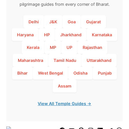
pilgrimage guides from every corner of Bharat.
Delhi
J&K
Goa
Gujarat
Haryana
HP
Jharkhand
Karnataka
Kerala
MP
UP
Rajasthan
Maharashtra
Tamil Nadu
Uttarakhand
Bihar
West Bengal
Odisha
Punjab
Assam
View All Temple Guides →