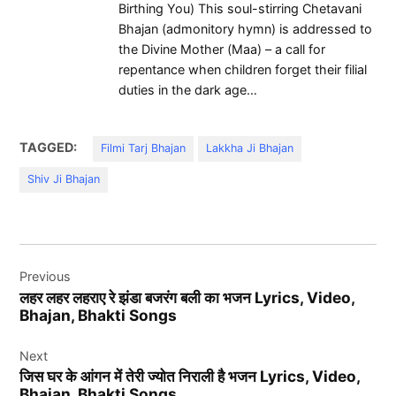
Birthing You) This soul-stirring Chetavani
Bhajan (admonitory hymn) is addressed to
the Divine Mother (Maa) – a call for
repentance when children forget their filial
duties in the dark age…
TAGGED:
Filmi Tarj Bhajan
Lakkha Ji Bhajan
Shiv Ji Bhajan
Post
Previous
navigation
लहर लहर लहराए रे झंडा बजरंग बली का भजन Lyrics, Video,
Bhajan, Bhakti Songs
Next
जिस घर के आंगन में तेरी ज्योत निराली है भजन Lyrics, Video,
Bhajan, Bhakti Songs