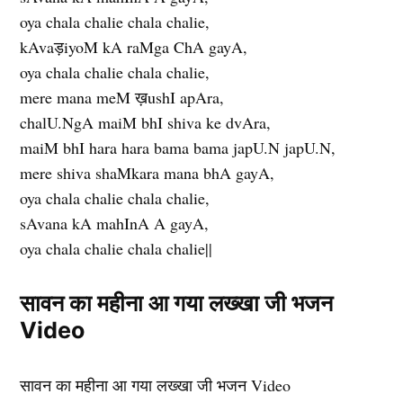
oya chala chalie chala chalie,
kAvaड़iyoM kA raMga ChA gayA,
oya chala chalie chala chalie,
mere mana meM ख़ushI apAra,
chalU.NgA maiM bhI shiva ke dvAra,
maiM bhI hara hara bama bama japU.N japU.N,
mere shiva shaMkara mana bhA gayA,
oya chala chalie chala chalie,
sAvana kA mahInA A gayA,
oya chala chalie chala chalie||
सावन का महीना आ गया लख्खा जी भजन
Video
सावन का महीना आ गया लख्खा जी भजन Video