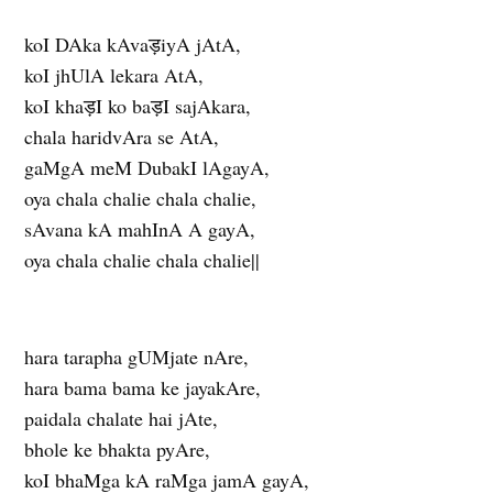
koI DAka kAvaड़iyA jAtA,
koI jhUlA lekara AtA,
koI khaड़I ko baड़I sajAkara,
chala haridvAra se AtA,
gaMgA meM DubakI lAgayA,
oya chala chalie chala chalie,
sAvana kA mahInA A gayA,
oya chala chalie chala chalie||
hara tarapha gUMjate nAre,
hara bama bama ke jayakAre,
paidala chalate hai jAte,
bhole ke bhakta pyAre,
koI bhaMga kA raMga jamA gayA,