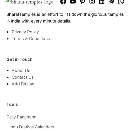
Facebook
YouTube
Pinterest
Instagram
LinkedIn
Telegram
What
Page
Chann
BharatTemples is an effort to list down the glorious temples
in India with every minute details.
Privacy Policy
Terms & Conditions
Get in Touch
About Us
Contact Us
Add Bhajan
Tools
Daily Panchang
Hindu Festival Calendars