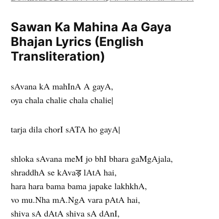
Sawan Ka Mahina Aa Gaya
Bhajan Lyrics (English
Transliteration)
sAvana kA mahInA A gayA,
oya chala chalie chala chalie|
tarja dila chorI sATA ho gayA|
shloka sAvana meM jo bhI bhara gaMgAjala,
shraddhA se kAvaड़ lAtA hai,
hara hara bama bama japake lakhkhA,
vo mu.Nha mA.NgA vara pAtA hai,
shiva sA dAtA shiva sA dAnI,