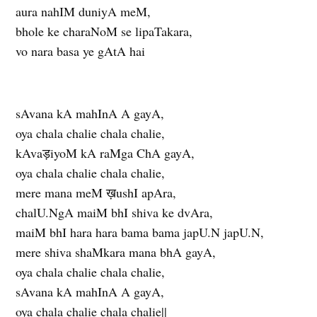
aura nahIM duniyA meM,
bhole ke charaNoM se lipaTakara,
vo nara basa ye gAtA hai
sAvana kA mahInA A gayA,
oya chala chalie chala chalie,
kAvaड़iyoM kA raMga ChA gayA,
oya chala chalie chala chalie,
mere mana meM ख़ushI apAra,
chalU.NgA maiM bhI shiva ke dvAra,
maiM bhI hara hara bama bama japU.N japU.N,
mere shiva shaMkara mana bhA gayA,
oya chala chalie chala chalie,
sAvana kA mahInA A gayA,
oya chala chalie chala chalie||