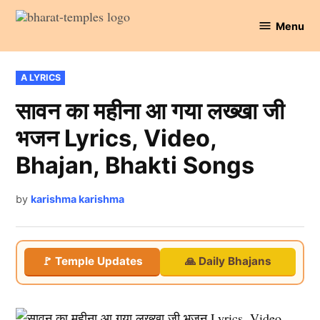
Skip
Menu
to
Bharat
content
Temples
POSTED
A LYRICS
IN
सावन का महीना आ गया लख्खा जी
भजन Lyrics, Video,
Bhajan, Bhakti Songs
by
karishma karishma
🚩 Temple Updates
🙏 Daily Bhajans