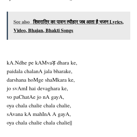
See also
शिवरात्रि का पावन त्यौहार जब आता है भजन Lyrics,
Video, Bhajan, Bhakti Songs
kA.Ndhe pe kAMvaड़ dhara ke,
paidala chalanA jala bharake,
darshana hoMge shaMkara ke,
jo svAmI hai devaghara ke,
vo paChatAe jo nA gayA,
oya chala chalie chala chalie,
sAvana kA mahInA A gayA,
oya chala chalie chala chalie||