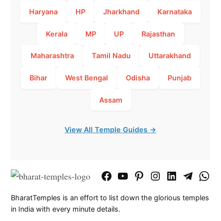
Haryana
HP
Jharkhand
Karnataka
Kerala
MP
UP
Rajasthan
Maharashtra
Tamil Nadu
Uttarakhand
Bihar
West Bengal
Odisha
Punjab
Assam
View All Temple Guides →
Facebook
YouTube
Pinterest
Instagram
LinkedIn
Telegram
What
Page
Chann
BharatTemples is an effort to list down the glorious temples
in India with every minute details.