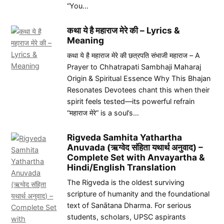
“You…
कथा ये है महाराज मेरे की – Lyrics &
Meaning
कथा ये है महाराज मेरे की छत्रपति संभाजी महाराज – A
Prayer to Chhatrapati Sambhaji Maharaj
Origin & Spiritual Essence Why This Bhajan
Resonates Devotees chant this when their
spirit feels tested—its powerful refrain
“महाराज मेरे” is a soul’s…
Rigveda Samhita Yathartha
Anuvada (ऋग्वेद संहिता यथार्थ अनुवाद) –
Complete Set with Anvayartha &
Hindi/English Translation
The Rigveda is the oldest surviving
scripture of humanity and the foundational
text of Sanātana Dharma. For serious
students, scholars, UPSC aspirants