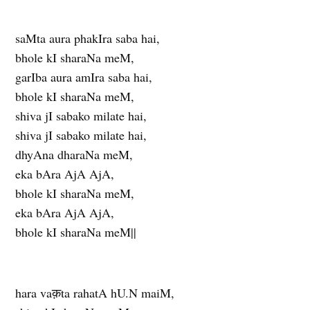
saMta aura phakIra saba hai,
bhole kI sharaNa meM,
garIba aura amIra saba hai,
bhole kI sharaNa meM,
shiva jI sabako milate hai,
shiva jI sabako milate hai,
dhyAna dharaNa meM,
eka bAra AjA AjA,
bhole kI sharaNa meM,
eka bAra AjA AjA,
bhole kI sharaNa meM||
hara vaक़ta rahatA hU.N maiM,