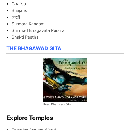
Chalisa
Bhajans
आरती
Sundara Kandam
Shrimad Bhagavata Purana
Shakti Peeths
THE BHAGAWAD GITA
Read Bhagwad-Gita
Explore Temples
Temples Around World