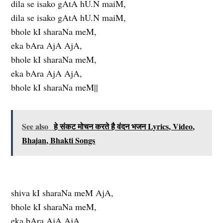
dila se isako gAtA hU.N maiM,
dila se isako gAtA hU.N maiM,
bhole kI sharaNa meM,
eka bAra AjA AjA,
bhole kI sharaNa meM,
eka bAra AjA AjA,
bhole kI sharaNa meM||
See also
हे संकट मोचन करते है वंदन भजन Lyrics, Video,
Bhajan, Bhakti Songs
shiva kI sharaNa meM AjA,
bhole kI sharaNa meM,
eka bAra AjA AjA,