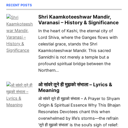
RECENT POSTS
Shri Kaamkoteeshwar Mandir,
Varanasi – History & Significance
In the heart of Kashi, the eternal city of
Lord Shiva, where the Ganges flows with
celestial grace, stands the Shri
Kaamkoteeshwar Mandir. This sacred
Sannidhi is not merely a temple but a
profound spiritual bridge between the
Northern…
ओ सांवरे तूने ही मुझको संभाला – Lyrics &
Meaning
ओ सांवरे तूने ही मुझको संभाला – A Prayer to Shyam
Origin & Spiritual Essence Why This Bhajan
Resonates Devotees chant this when
overwhelmed by life’s storms—the refrain
‘तूने ही मुझको संभाला’ is the soul’s sigh of relief: