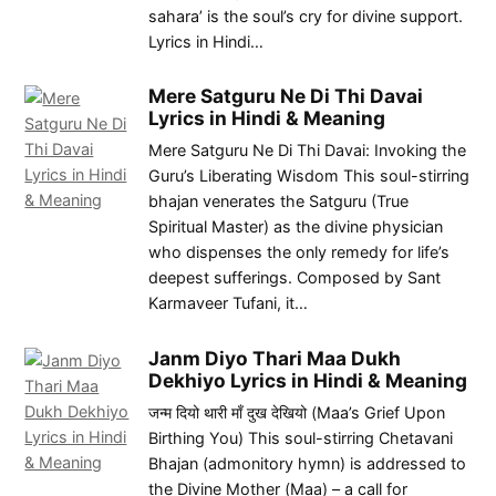
sahara’ is the soul’s cry for divine support.
Lyrics in Hindi…
Mere Satguru Ne Di Thi Davai
Lyrics in Hindi & Meaning
Mere Satguru Ne Di Thi Davai: Invoking the
Guru’s Liberating Wisdom This soul-stirring
bhajan venerates the Satguru (True
Spiritual Master) as the divine physician
who dispenses the only remedy for life’s
deepest sufferings. Composed by Sant
Karmaveer Tufani, it…
Janm Diyo Thari Maa Dukh
Dekhiyo Lyrics in Hindi & Meaning
जन्म दियो थारी माँ दुख देखियो (Maa’s Grief Upon
Birthing You) This soul-stirring Chetavani
Bhajan (admonitory hymn) is addressed to
the Divine Mother (Maa) – a call for