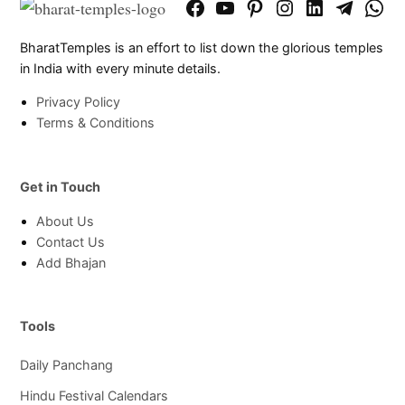
Facebook
YouTube
Pinterest
Instagram
LinkedIn
Telegram
What
Page
Chann
BharatTemples is an effort to list down the glorious temples
in India with every minute details.
Privacy Policy
Terms & Conditions
Get in Touch
About Us
Contact Us
Add Bhajan
Tools
Daily Panchang
Hindu Festival Calendars