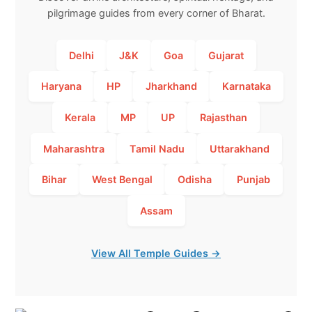
pilgrimage guides from every corner of Bharat.
Delhi
J&K
Goa
Gujarat
Haryana
HP
Jharkhand
Karnataka
Kerala
MP
UP
Rajasthan
Maharashtra
Tamil Nadu
Uttarakhand
Bihar
West Bengal
Odisha
Punjab
Assam
View All Temple Guides →