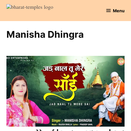
Skip
Menu
to
Bharat
content
Temples
Manisha Dhingra