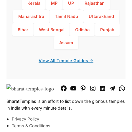
Kerala
MP
UP
Rajasthan
Maharashtra
Tamil Nadu
Uttarakhand
Bihar
West Bengal
Odisha
Punjab
Assam
View All Temple Guides →
Facebook
YouTube
Pinterest
Instagram
LinkedIn
Telegram
What
Page
Chann
BharatTemples is an effort to list down the glorious temples
in India with every minute details.
Privacy Policy
Terms & Conditions