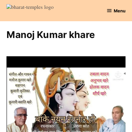
Skip
Menu
to
Bharat
content
Temples
Manoj Kumar khare