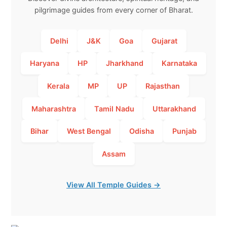
pilgrimage guides from every corner of Bharat.
Delhi
J&K
Goa
Gujarat
Haryana
HP
Jharkhand
Karnataka
Kerala
MP
UP
Rajasthan
Maharashtra
Tamil Nadu
Uttarakhand
Bihar
West Bengal
Odisha
Punjab
Assam
View All Temple Guides →