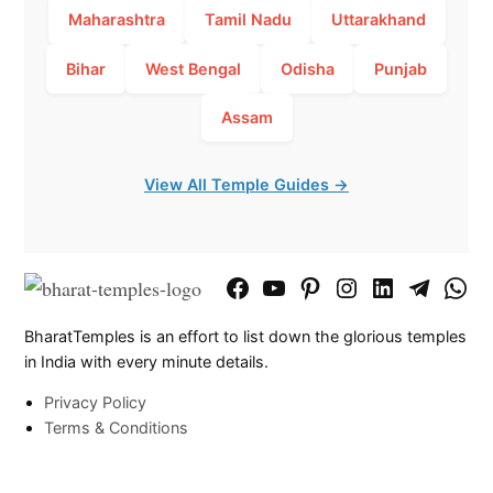
Maharashtra
Tamil Nadu
Uttarakhand
Bihar
West Bengal
Odisha
Punjab
Assam
View All Temple Guides →
Facebook
YouTube
Pinterest
Instagram
LinkedIn
Telegram
What
Page
Chann
BharatTemples is an effort to list down the glorious temples
in India with every minute details.
Privacy Policy
Terms & Conditions