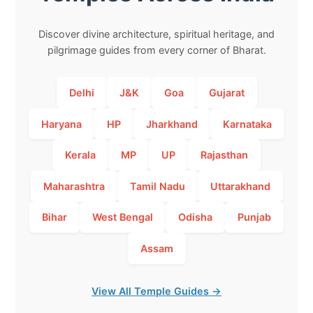
Discover divine architecture, spiritual heritage, and
pilgrimage guides from every corner of Bharat.
Delhi
J&K
Goa
Gujarat
Haryana
HP
Jharkhand
Karnataka
Kerala
MP
UP
Rajasthan
Maharashtra
Tamil Nadu
Uttarakhand
Bihar
West Bengal
Odisha
Punjab
Assam
View All Temple Guides →