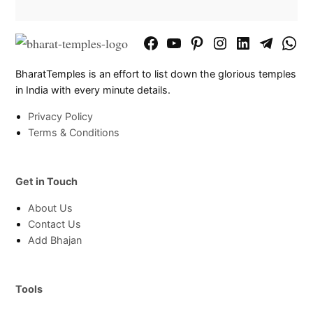
Facebook
YouTube
Pinterest
Instagram
LinkedIn
Telegram
What
Page
Chann
BharatTemples is an effort to list down the glorious temples
in India with every minute details.
Privacy Policy
Terms & Conditions
Get in Touch
About Us
Contact Us
Add Bhajan
Tools