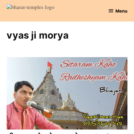
Skip
Menu
to
Bharat
content
Temples
vyas ji morya