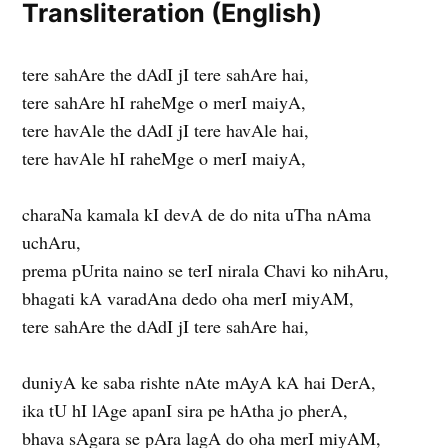
Transliteration (English)
tere sahAre the dAdI jI tere sahAre hai,
tere sahAre hI raheMge o merI maiyA,
tere havAle the dAdI jI tere havAle hai,
tere havAle hI raheMge o merI maiyA,
charaNa kamala kI devA de do nita uTha nAma
uchAru,
prema pUrita naino se terI nirala Chavi ko nihAru,
bhagati kA varadAna dedo oha merI miyAM,
tere sahAre the dAdI jI tere sahAre hai,
duniyA ke saba rishte nAte mAyA kA hai DerA,
ika tU hI lAge apanI sira pe hAtha jo pherA,
bhava sAgara se pAra lagA do oha merI miyAM,