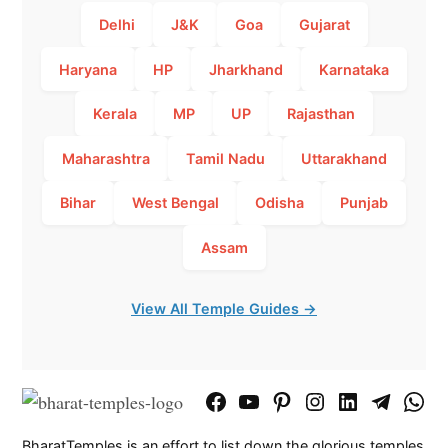
Delhi
J&K
Goa
Gujarat
Haryana
HP
Jharkhand
Karnataka
Kerala
MP
UP
Rajasthan
Maharashtra
Tamil Nadu
Uttarakhand
Bihar
West Bengal
Odisha
Punjab
Assam
View All Temple Guides →
Facebook
YouTube
Pinterest
Instagram
LinkedIn
Telegram
What
Page
Chann
BharatTemples is an effort to list down the glorious temples