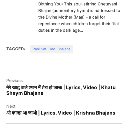
Birthing You) This soul-stirring Chetavani
Bhajan (admonitory hymn) is addressed to
the Divine Mother (Maa) – a call for
repentance when children forget their filial
duties in the dark age…
TAGGED:
Rani Sati Dadi Bhajans
Post
Previous
navigation
मेरे खाटू वाले श्याम मैं तेरा हो जाऊ | Lyrics, Video | Khatu
Shaym Bhajans
Next
ओ कान्हा आ जाओ | Lyrics, Video | Krishna Bhajans