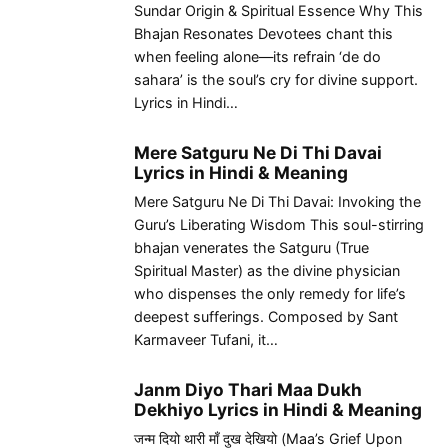
Sundar Origin & Spiritual Essence Why This
Bhajan Resonates Devotees chant this
when feeling alone—its refrain ‘de do
sahara’ is the soul’s cry for divine support.
Lyrics in Hindi…
Mere Satguru Ne Di Thi Davai
Lyrics in Hindi & Meaning
Mere Satguru Ne Di Thi Davai: Invoking the
Guru’s Liberating Wisdom This soul-stirring
bhajan venerates the Satguru (True
Spiritual Master) as the divine physician
who dispenses the only remedy for life’s
deepest sufferings. Composed by Sant
Karmaveer Tufani, it…
Janm Diyo Thari Maa Dukh
Dekhiyo Lyrics in Hindi & Meaning
जन्म दियो थारी माँ दुख देखियो (Maa’s Grief Upon