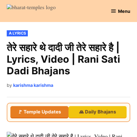
Skip
Menu
to
Bharat
content
Temples
POSTED
A LYRICS
IN
तेरे सहारे थे दादी जी तेरे सहारे है |
Lyrics, Video | Rani Sati
Dadi Bhajans
by
karishma karishma
🚩 Temple Updates
🙏 Daily Bhajans