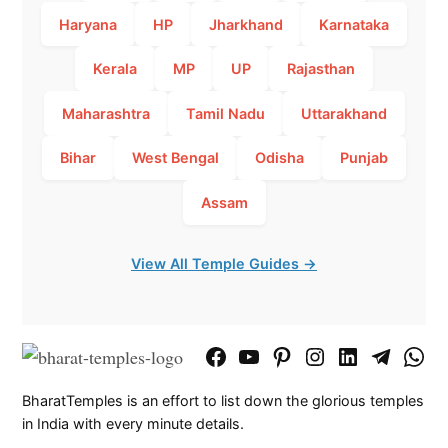
Haryana
HP
Jharkhand
Karnataka
Kerala
MP
UP
Rajasthan
Maharashtra
Tamil Nadu
Uttarakhand
Bihar
West Bengal
Odisha
Punjab
Assam
View All Temple Guides →
Facebook
YouTube
Pinterest
Instagram
LinkedIn
Telegram
What
Page
Chann
BharatTemples is an effort to list down the glorious temples
in India with every minute details.