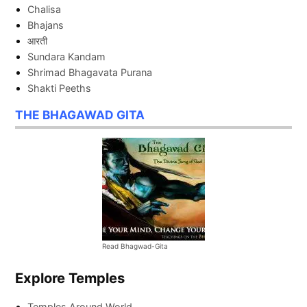
Chalisa
Bhajans
आरती
Sundara Kandam
Shrimad Bhagavata Purana
Shakti Peeths
THE BHAGAWAD GITA
Read Bhagwad-Gita
Explore Temples
Temples Around World