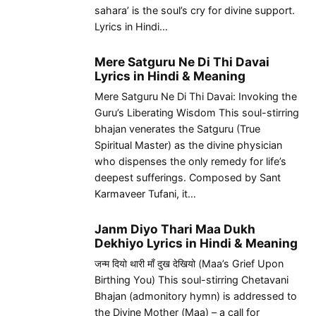
sahara’ is the soul’s cry for divine support.
Lyrics in Hindi…
Mere Satguru Ne Di Thi Davai
Lyrics in Hindi & Meaning
Mere Satguru Ne Di Thi Davai: Invoking the
Guru’s Liberating Wisdom This soul-stirring
bhajan venerates the Satguru (True
Spiritual Master) as the divine physician
who dispenses the only remedy for life’s
deepest sufferings. Composed by Sant
Karmaveer Tufani, it…
Janm Diyo Thari Maa Dukh
Dekhiyo Lyrics in Hindi & Meaning
जन्म दियो थारी माँ दुख देखियो (Maa’s Grief Upon
Birthing You) This soul-stirring Chetavani
Bhajan (admonitory hymn) is addressed to
the Divine Mother (Maa) – a call for