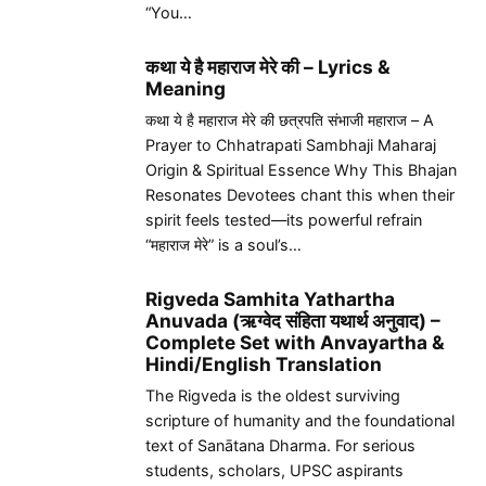
“You…
कथा ये है महाराज मेरे की – Lyrics &
Meaning
कथा ये है महाराज मेरे की छत्रपति संभाजी महाराज – A
Prayer to Chhatrapati Sambhaji Maharaj
Origin & Spiritual Essence Why This Bhajan
Resonates Devotees chant this when their
spirit feels tested—its powerful refrain
“महाराज मेरे” is a soul’s…
Rigveda Samhita Yathartha
Anuvada (ऋग्वेद संहिता यथार्थ अनुवाद) –
Complete Set with Anvayartha &
Hindi/English Translation
The Rigveda is the oldest surviving
scripture of humanity and the foundational
text of Sanātana Dharma. For serious
students, scholars, UPSC aspirants