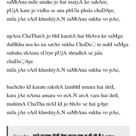
saMtAna mile unako jo hai maiyA ke sahAre,
pUjA kare jo vidha se ana phUla phala chaDAye,
mila jAe sArI khushiyA.N saMtAna sukha vo pAe,
upAsa ChaThatA jo bhI karatA hai bhAva ke saMga
duHkha usa ko na satAe sukha ChoDa़ te nahI saMga
subaha shAma sUrye pUjA shradhA se jala
chaDa़Aye
mila jAe sArI khushiyA.N saMtAna sukha vo pAe,
bachcho kI karate rakshA lambhI umara hai detI,
kara jAe nAma amara vo mA.N aisA vara hai detI,
mahimA ChaTha mAI kI jo bhAv se hai gAye
mila jAe sArI khushiyA.N saMtAna sukha vo pAe,
See also
माने रूजक रोटी देवा वाला एक तू ही तो है Lyrics,