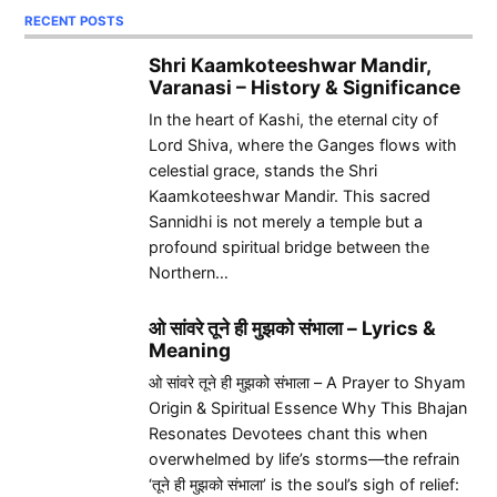
RECENT POSTS
Shri Kaamkoteeshwar Mandir,
Varanasi – History & Significance
In the heart of Kashi, the eternal city of
Lord Shiva, where the Ganges flows with
celestial grace, stands the Shri
Kaamkoteeshwar Mandir. This sacred
Sannidhi is not merely a temple but a
profound spiritual bridge between the
Northern…
ओ सांवरे तूने ही मुझको संभाला – Lyrics &
Meaning
ओ सांवरे तूने ही मुझको संभाला – A Prayer to Shyam
Origin & Spiritual Essence Why This Bhajan
Resonates Devotees chant this when
overwhelmed by life’s storms—the refrain
‘तूने ही मुझको संभाला’ is the soul’s sigh of relief: