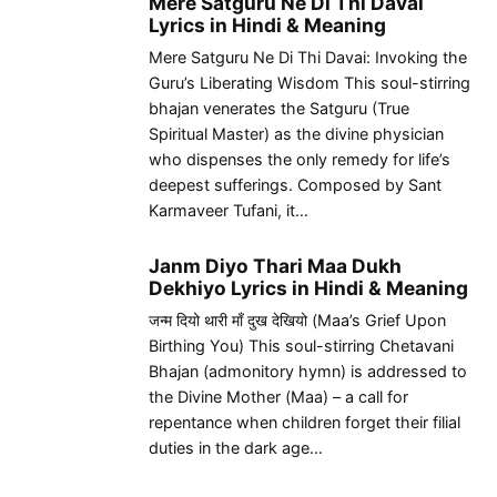
Mere Satguru Ne Di Thi Davai
Lyrics in Hindi & Meaning
Mere Satguru Ne Di Thi Davai: Invoking the
Guru’s Liberating Wisdom This soul-stirring
bhajan venerates the Satguru (True
Spiritual Master) as the divine physician
who dispenses the only remedy for life’s
deepest sufferings. Composed by Sant
Karmaveer Tufani, it…
Janm Diyo Thari Maa Dukh
Dekhiyo Lyrics in Hindi & Meaning
जन्म दियो थारी माँ दुख देखियो (Maa’s Grief Upon
Birthing You) This soul-stirring Chetavani
Bhajan (admonitory hymn) is addressed to
the Divine Mother (Maa) – a call for
repentance when children forget their filial
duties in the dark age…