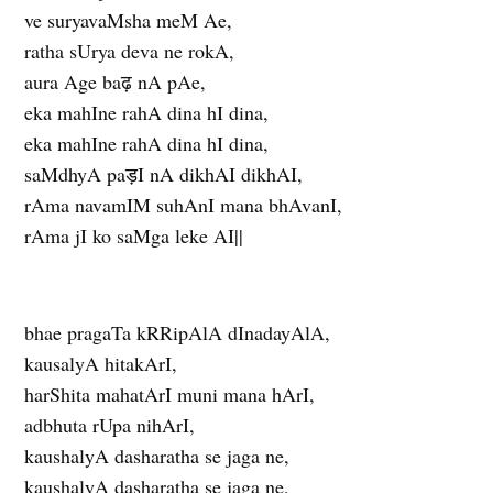
ve suryavaMsha meM Ae,
ratha sUrya deva ne rokA,
aura Age baढ़ nA pAe,
eka mahIne rahA dina hI dina,
eka mahIne rahA dina hI dina,
saMdhyA paड़I nA dikhAI dikhAI,
rAma navamIM suhAnI mana bhAvanI,
rAma jI ko saMga leke AI||
bhae pragaTa kRRipAlA dInadayAlA,
kausalyA hitakArI,
harShita mahatArI muni mana hArI,
adbhuta rUpa nihArI,
kaushalyA dasharatha se jaga ne,
kaushalyA dasharatha se jaga ne,