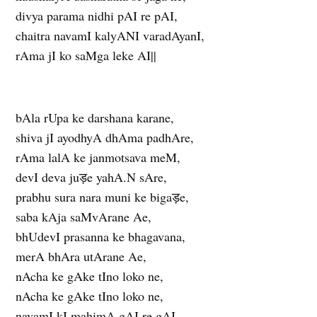
divya parama nidhi pAI re pAI,
chaitra navamI kalyANI varadAyanI,
rAma jI ko saMga leke AI||
bAla rUpa ke darshana karane,
shiva jI ayodhyA dhAma padhAre,
rAma lalA ke janmotsava meM,
devI deva juड़e yahA.N sAre,
prabhu sura nara muni ke bigaड़e,
saba kAja saMvArane Ae,
bhUdevI prasanna ke bhagavana,
merA bhAra utArane Ae,
nAcha ke gAke tIno loko ne,
nAcha ke gAke tIno loko ne,
navamI kI mahimA gAI re gAI,