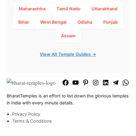
Maharashtra
Tamil Nadu
Uttarakhand
Bihar
West Bengal
Odisha
Punjab
Assam
View All Temple Guides →
Facebook
YouTube
Pinterest
Instagram
LinkedIn
Telegram
What
Page
Chann
BharatTemples is an effort to list down the glorious temples
in India with every minute details.
Privacy Policy
Terms & Conditions