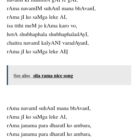
rAma navamIM suhAnI mana bhAvanI,
rAma jI ko saMga leke AI,
isa tithi meM jo kAma karo vo,
hotA shubhaphala shubhaphaladAyI,
chaitra navamI kalyANI varadAyanI,
rAma jI ko saMga leke AI||
See also
sita rama nice song
rAma navamI suhAnI mana bhAvanI,
rAma jI ko saMga leke AI,
rAma janama para dharatI ko ambara,
rAma janama para dharatI ko ambara,