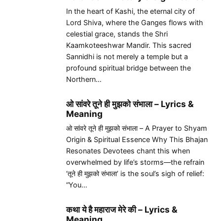
In the heart of Kashi, the eternal city of
Lord Shiva, where the Ganges flows with
celestial grace, stands the Shri
Kaamkoteeshwar Mandir. This sacred
Sannidhi is not merely a temple but a
profound spiritual bridge between the
Northern…
ओ सांवरे तूने ही मुझको संभाला – Lyrics &
Meaning
ओ सांवरे तूने ही मुझको संभाला – A Prayer to Shyam
Origin & Spiritual Essence Why This Bhajan
Resonates Devotees chant this when
overwhelmed by life’s storms—the refrain
‘तूने ही मुझको संभाला’ is the soul’s sigh of relief:
“You…
कथा ये है महाराज मेरे की – Lyrics &
Meaning