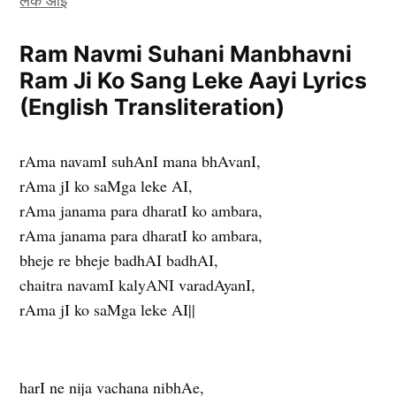
Ram Navmi Suhani Manbhavni
Ram Ji Ko Sang Leke Aayi Lyrics
(English Transliteration)
rAma navamI suhAnI mana bhAvanI,
rAma jI ko saMga leke AI,
rAma janama para dharatI ko ambara,
rAma janama para dharatI ko ambara,
bheje re bheje badhAI badhAI,
chaitra navamI kalyANI varadAyanI,
rAma jI ko saMga leke AI||
harI ne nija vachana nibhAe,