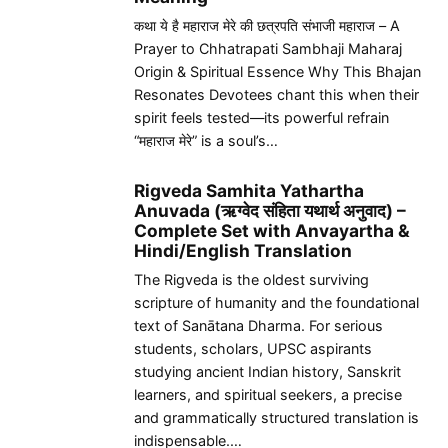
कथा ये है महाराज मेरे की छत्रपति संभाजी महाराज – A
Prayer to Chhatrapati Sambhaji Maharaj
Origin & Spiritual Essence Why This Bhajan
Resonates Devotees chant this when their
spirit feels tested—its powerful refrain
“महाराज मेरे” is a soul’s…
Rigveda Samhita Yathartha
Anuvada (ऋग्वेद संहिता यथार्थ अनुवाद) –
Complete Set with Anvayartha &
Hindi/English Translation
The Rigveda is the oldest surviving
scripture of humanity and the foundational
text of Sanātana Dharma. For serious
students, scholars, UPSC aspirants
studying ancient Indian history, Sanskrit
learners, and spiritual seekers, a precise
and grammatically structured translation is
indispensable.…