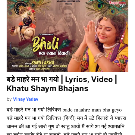
बडे माहरे मन भा गयो | Lyrics, Video |
Khatu Shaym Bhajans
by
Vinay Yadav
बडे माहरे मन भा गयो लिरिक्स bade maahre man bha geyo
बडे माहरे मन भा गयो लिरिक्स (हिन्दी) मन में उठे हिलारो ये ग्यारस
चानन की आ गई सारो गुण वो खाटू आयो मैं सागे आ गई श्यामधनि
का दर्शन करके रोवे गा दुखडो, बडे माहरे मन भा गयो वो सजीलो