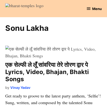
Skip
Menu
to
Bharat
content
Temples
Sonu Lakha
एक सेल्फी ले लूँ सांवरिया तेरे तोरण द्वार पे
Lyrics, Video, Bhajan, Bhakti
Songs
by
Vinay Yadav
Get ready to groove to the latest party anthem, ‘Selfie’!
Sung, written, and composed by the talented Sonu