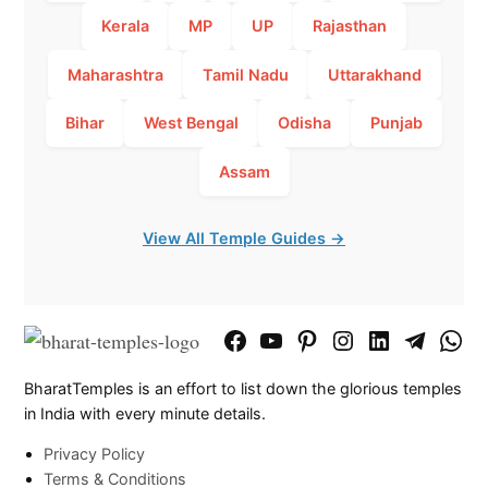
Kerala
MP
UP
Rajasthan
Maharashtra
Tamil Nadu
Uttarakhand
Bihar
West Bengal
Odisha
Punjab
Assam
View All Temple Guides →
Facebook
YouTube
Pinterest
Instagram
LinkedIn
Telegram
What
Page
Chann
BharatTemples is an effort to list down the glorious temples
in India with every minute details.
Privacy Policy
Terms & Conditions